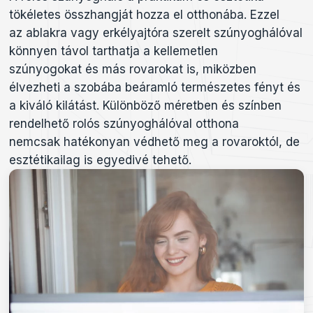
tökéletes összhangját hozza el otthonába. Ezzel
az ablakra vagy erkélyajtóra szerelt szúnyoghálóval
könnyen távol tarthatja a kellemetlen
szúnyogokat és más rovarokat is, miközben
élvezheti a szobába beáramló természetes fényt és
a kiváló kilátást. Különböző méretben és színben
rendelhető rolós szúnyoghálóval otthona
nemcsak hatékonyan védhető meg a rovaroktól, de
esztétikailag is egyedivé tehető.