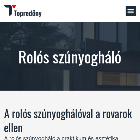
Rolós szúnyogháló
A rolós szúnyoghálóval a rovarok
ellen
A rolós szúnyogháló a praktikum és esztétika