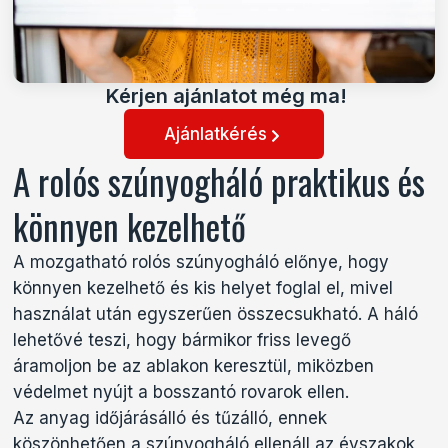
Kérjen ajánlatot még ma!
Ajánlatkérés
A rolós szúnyogháló praktikus és
könnyen kezelhető
A mozgatható rolós szúnyogháló előnye, hogy
könnyen kezelhető és kis helyet foglal el, mivel
használat után egyszerűen összecsukható. A háló
lehetővé teszi, hogy bármikor friss levegő
áramoljon be az ablakon keresztül, miközben
védelmet nyújt a bosszantó rovarok ellen.
Az anyag időjárásálló és tűzálló, ennek
köszönhetően a szúnyogháló ellenáll az évszakok