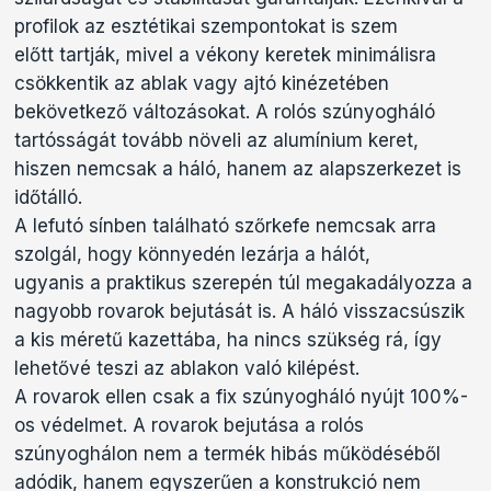
profilok az esztétikai szempontokat is szem
előtt tartják, mivel a vékony keretek minimálisra
csökkentik az ablak vagy ajtó kinézetében
bekövetkező változásokat. A rolós szúnyogháló
tartósságát tovább növeli az alumínium keret,
hiszen nemcsak a háló, hanem az alapszerkezet is
időtálló.
A lefutó sínben található szőrkefe nemcsak arra
szolgál, hogy könnyedén lezárja a hálót,
ugyanis a praktikus szerepén túl megakadályozza a
nagyobb rovarok bejutását is. A háló visszacsúszik
a kis méretű kazettába, ha nincs szükség rá, így
lehetővé teszi az ablakon való kilépést.
A rovarok ellen csak a fix szúnyogháló nyújt 100%-
os védelmet. A rovarok bejutása a rolós
szúnyoghálon nem a termék hibás működéséből
adódik, hanem egyszerűen a konstrukció nem