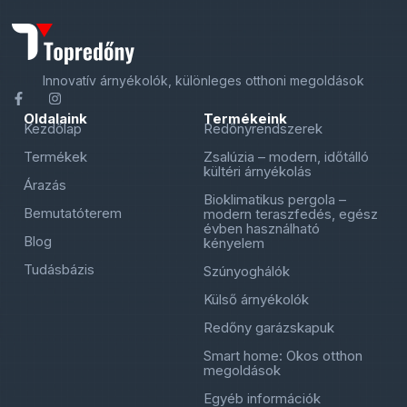
Innovatív árnyékolók, különleges otthoni megoldások
Oldalaink
Termékeink
Kezdőlap
Redőnyrendszerek
Termékek
Zsalúzia – modern, időtálló
kültéri árnyékolás
Árazás
Bioklimatikus pergola –
Bemutatóterem
modern teraszfedés, egész
évben használható
Blog
kényelem
Tudásbázis
Szúnyoghálók
Külső árnyékolók
Redőny garázskapuk
Smart home: Okos otthon
megoldások
Egyéb információk