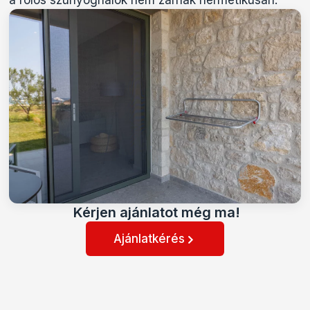
a rolós szúnyoghálók nem zárnak hermetikusan.
Kérjen ajánlatot még ma!
Ajánlatkérés