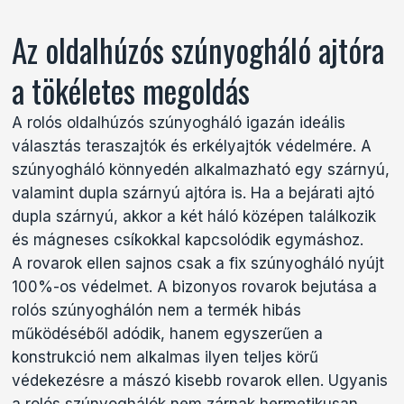
Az oldalhúzós szúnyogháló ajtóra
a tökéletes megoldás
A rolós oldalhúzós szúnyogháló igazán ideális
választás teraszajtók és erkélyajtók védelmére. A
szúnyogháló könnyedén alkalmazható egy szárnyú,
valamint dupla szárnyú ajtóra is. Ha a bejárati ajtó
dupla szárnyú, akkor a két háló középen találkozik
és mágneses csíkokkal kapcsolódik egymáshoz.
A rovarok ellen sajnos csak a fix szúnyogháló nyújt
100%-os védelmet. A bizonyos rovarok bejutása a
rolós szúnyoghálón nem a termék hibás
működéséből adódik, hanem egyszerűen a
konstrukció nem alkalmas ilyen teljes körű
védekezésre a mászó kisebb rovarok ellen. Ugyanis