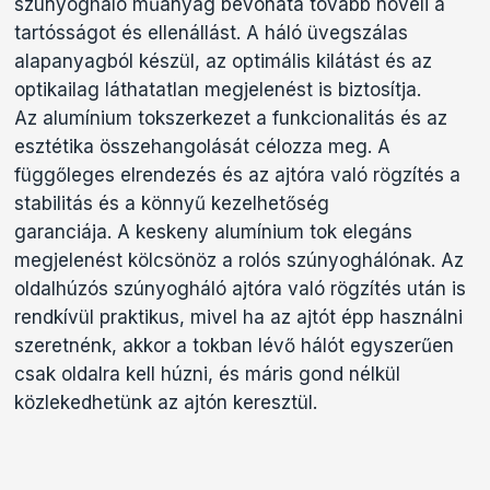
szúnyogháló műanyag bevonata tovább növeli a
tartósságot és ellenállást. A háló üvegszálas
alapanyagból készül, az optimális kilátást és az
optikailag láthatatlan megjelenést is biztosítja.
Az alumínium tokszerkezet a funkcionalitás és az
esztétika összehangolását célozza meg. A
függőleges elrendezés és az ajtóra való rögzítés a
stabilitás és a könnyű kezelhetőség
garanciája. A keskeny alumínium tok elegáns
megjelenést kölcsönöz a rolós szúnyoghálónak. Az
oldalhúzós szúnyogháló ajtóra való rögzítés után is
rendkívül praktikus, mivel ha az ajtót épp használni
szeretnénk, akkor a tokban lévő hálót egyszerűen
csak oldalra kell húzni, és máris gond nélkül
közlekedhetünk az ajtón keresztül.