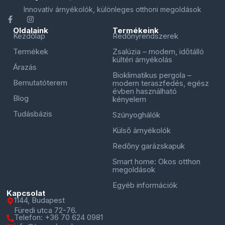
Innovatív árnyékolók, különleges otthoni megoldások
Oldalaink
Termékeink
Kezdőlap
Redőnyrendszerek
Termékek
Zsalúzia – modern, időtálló
kültéri árnyékolás
Árazás
Bioklimatikus pergola –
Bemutatóterem
modern teraszfedés, egész
évben használható
Blog
kényelem
Tudásbázis
Szúnyoghálók
Külső árnyékolók
Redőny garázskapuk
Smart home: Okos otthon
megoldások
Egyéb információk
Kapcsolat
1144, Budapest
Füredi utca 72-76.
Telefon: +36 70 624 0981