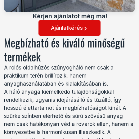
Kérjen ajánlatot még ma!
Ajánlatkérés
Megbízható és kiváló minőségű
termékek
A rolós oldalhúzós szúnyogháló nem csak a
praktikum terén brillírozik, hanem
anyaghasználatában és kialakításában is.
A háló anyaga kiemelkedő tulajdonságokkal
rendelkezik, ugyanis időjárásálló és tűzálló, így
hosszú élettartamot és megbízhatóságot kínál. A
szürke színben elérhető és sűrű szövésű anyag
nem csak hatékonyan véd a rovarok ellen, hanem a
környezetbe is harmonikusan illeszkedik. A