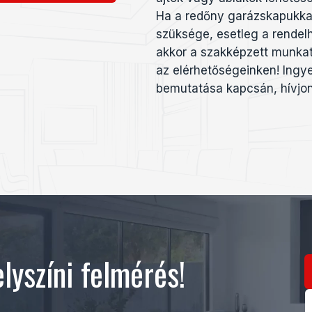
Ha a redőny garázskapukkal
szüksége, esetleg a rendel
akkor a szakképzett munkat
az elérhetőségeinken! Ingy
bemutatása kapcsán, hívjon
lyszíni felmérés!