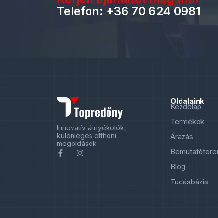
Telefon: +36 70 624 0981
Oldalaink
Kezdőlap
Termékek
Innovatív árnyékolók,
különleges otthoni
Árazás
megoldások
Bemutatóter
Blog
Tudásbázis