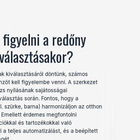
figyelni a redőny
választásakor?
k kiválasztásáról döntünk, számos
emzőt kell figyelembe venni. A szerkezet
zs nyílásának sajátosságai
álasztás során. Fontos, hogy a
l. szürke, barna) harmonizáljon az otthon
. Emellett érdemes megfontolni
iókkal és tartozékokkal való
l a teljes
automatizálást, és a beépített
gét.