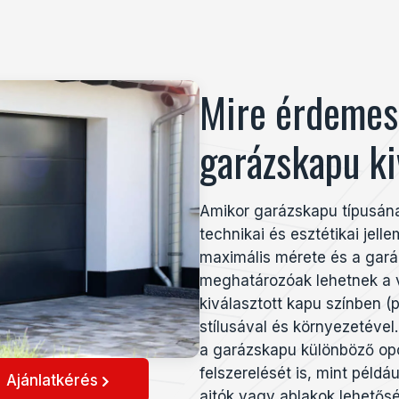
Mire érdemes 
garázskapu ki
Amikor garázskapu típusána
technikai és esztétikai jell
maximális mérete és a gará
meghatározóak lehetnek a v
kiválasztott kapu színben (p
stílusával és környezetével
a
garázskapu különböző opc
felszerelését is, mint példáu
Ajánlatkérés
ajtók vagy ablakok lehetősé