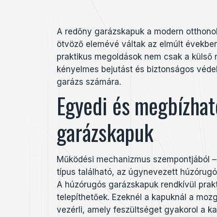
A redőny garázskapuk a modern otthonok 
ötvöző elemévé váltak az elmúlt években
praktikus megoldások nem csak a külső m
kényelmes bejutást és biztonságos védel
garázs számára.
Egyedi és megbízhat
garázskapuk
Működési mechanizmus szempontjából –
típus található, az úgynevezett húzórugós,
A húzórugós garázskapuk rendkívül prak
telepíthetőek. Ezeknél a kapuknál a moz
vezérli, amely feszültséget gyakorol a ka