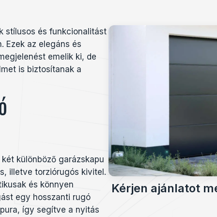
stílusos és funkcionalitást
. Ezek az elegáns és
egjelenést emelik ki, de
met is biztosítanak a
ó
 két különböző garázskapu
 illetve torziórugós kivitel.
tikusak és könnyen
Kérjen ajánlatot m
gást egy hosszanti rugó
pura, így segítve a nyitás