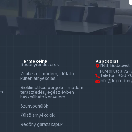
Termékeink
Kapcsolat
Redőnyrendszerek
1144, Budapest
Füredi utca 72-
Zsalúzia – modern, időtálló
Telefon: +36 7
kültéri árnyékolás
info@topredony
Bioklimatikus pergola – modern
em
teraszfedés, egész évben
használható kényelem
Szúnyoghálók
Külső árnyékolók
Redőny garázskapuk