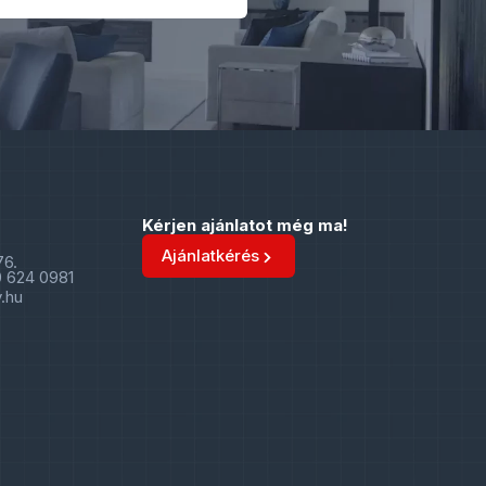
Kérjen ajánlatot még ma!
Ajánlatkérés
76.
0 624 0981
.hu