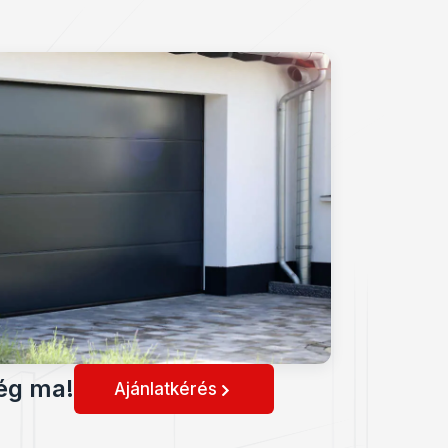
ég ma!
Ajánlatkérés