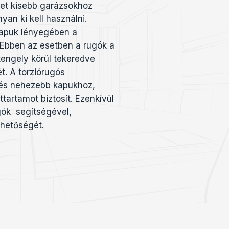
ehet kisebb garázsokhoz
yan ki kell használni.
kapuk lényegében a
 Ebben az esetben a rugók a
tengely körül tekeredve
t. A torziórugós
és nehezebb kapukhoz,
tartamot biztosít. Ezenkívül
gók segítségével,
ehetőségét.