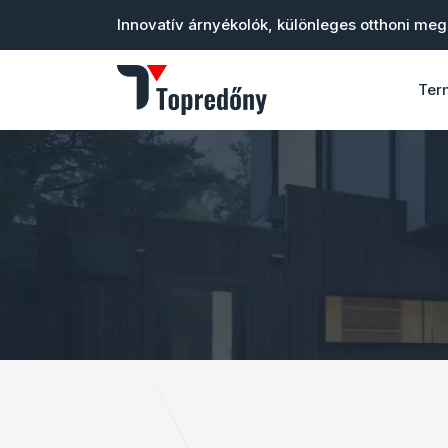
Innovatív árnyékolók, különleges otthoni me
Ter