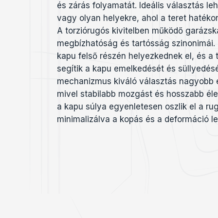
és zárás folyamatát. Ideális választás l
vagy olyan helyekre, ahol a teret hatékon
A torziórugós kivitelben működő garázs
megbízhatóság és tartósság szinonimái.
kapu felső részén helyezkednek el, és a 
segítik a kapu emelkedését és süllyedésé
mechanizmus kiváló választás nagyobb 
mivel stabilabb mozgást és hosszabb élet
a kapu súlya egyenletesen oszlik el a ru
minimalizálva a kopás és a deformáció l