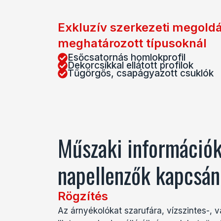
Exkluzív szerkezeti megold
meghatározott típusoknál
Esőcsatornás homlokprofil
Dekorcsíkkal ellátott profilok
Tűgörgős, csapágyazott csuklók
Műszaki információk
napellenzők kapcsán
Rögzítés
Az árnyékolókat szarufára, vízszintes-, v