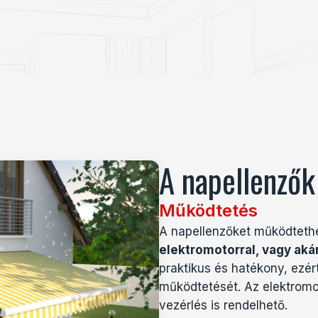
A napellenzők 
Működtetés
A napellenzőket működteth
elektromotorral, vagy aká
praktikus és hatékony, ezér
működtetését.
Az elektromo
vezérlés is rendelhető.