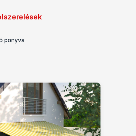
elszerelések
tó ponyva