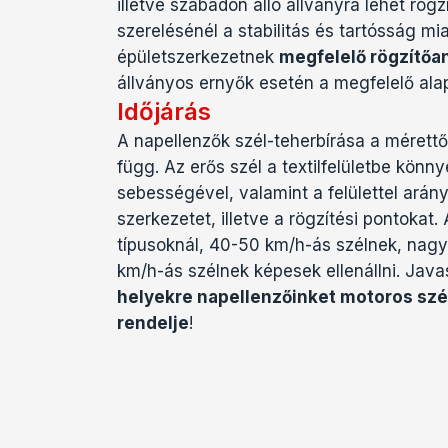
illetve szabadon álló állványra lehet rögz
szerelésénél a stabilitás és tartósság mia
épületszerkezetnek
megfelelő rögzítőa
állványos ernyők esetén a megfelelő ala
Időjárás
A napellenzők szél-teherbírása a mérettő
függ. Az erős szél a textilfelületbe könn
sebességével, valamint a felülettel arán
szerkezetet, illetve a rögzítési pontokat.
típusoknál, 40-50 km/h-ás szélnek, nag
km/h-ás szélnek képesek ellenállni. Java
helyekre napellenzőinket motoros sz
rendelje
!