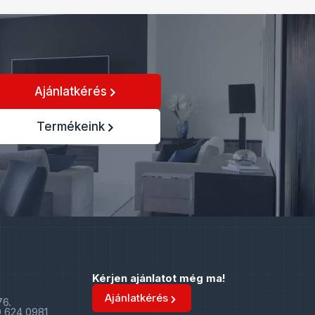
Ajánlatkérés
Termékeink
Kérjen ajánlatot még ma!
Ajánlatkérés
76.
0 624 0981