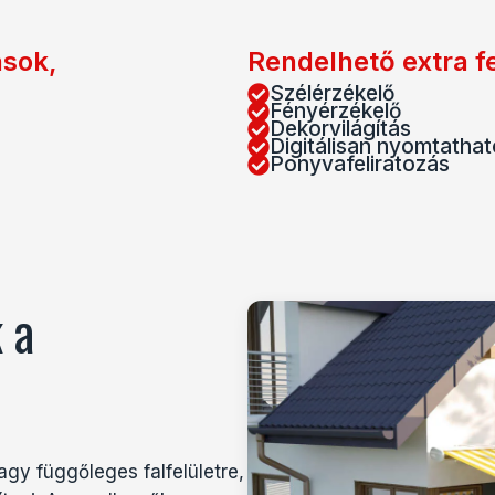
ások,
Rendelhető extra f
Szélérzékelő
Fényérzékelő
Dekorvilágítás
Digitálisan nyomtatha
Ponyvafeliratozás
 a
agy függőleges falfelületre,