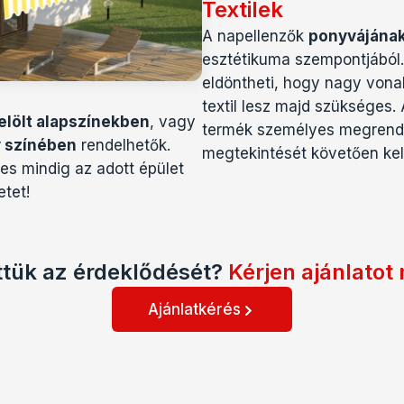
Textilek
A napellenzők
ponyvájának
esztétikuma szempontjából
eldöntheti, hogy nagy vonal
textil lesz majd szükséges.
elölt alapszínekben
, vagy
termék személyes megrendel
y színében
rendelhetők.
megtekintését követően kel
mes mindig az adott épület
etet!
ttük az érdeklődését?
Kérjen ajánlatot
Ajánlatkérés