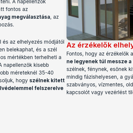
íteni. A napellenzők
tt fontos az
nyag megválasztása
, az
pozás.
l és az elhelyezés módjától
Az érzékelők elhel
yen belekaphat, és a szél
Fontos, hogy az érzékelők az
yos mértékben terhelheti a
ne legyenek túl messze a 
 A napellenzők kisebb
szélnek, fénynek, esőnek ki
yobb méreteknél 35-40
mindig fázishelyesen, a gyá
soljuk, hogy
szélnek kitett
szabványos, vízmentes, oldha
élvédelemmel felszerelve
kapcsolót vagy vezérlést til