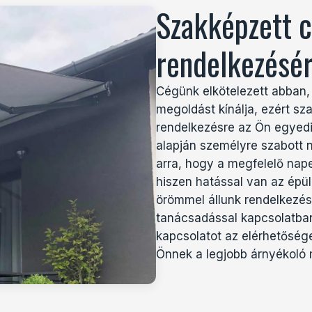
Szakképzett c
rendelkezésér
Cégünk elkötelezett abban,
megoldást kínálja, ezért sz
rendelkezésre az Ön egyedi 
alapján személyre szabott n
arra, hogy a megfelelő nape
hiszen hatással van az épül
örömmel állunk rendelkezés
tanácsadással kapcsolatban
kapcsolatot az elérhetőség
Önnek a legjobb árnyékoló