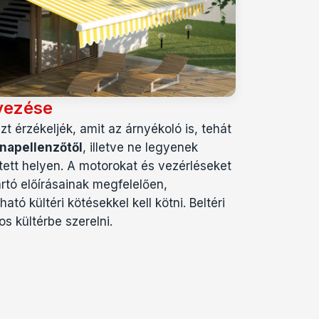
yezése
t érzékeljék, amit az árnyékoló is, tehát
napellenzőtől
, illetve ne legyenek
tett helyen. A motorokat és vezérléseket
rtó előírásainak megfelelően,
tó kültéri kötésekkel kell kötni. Beltéri
os kültérbe szerelni.