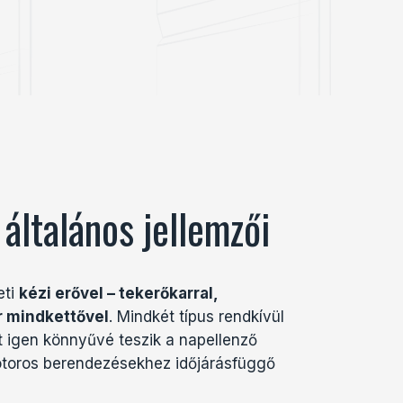
általános jellemzői
eti
kézi erővel – tekerőkarral,
r mindkettővel
.
Mindkét típus rendkívül
t igen könnyűvé teszik a
napellenző
toros berendezésekhez időjárásfüggő