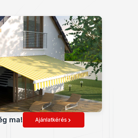
ég ma!
Ajánlatkérés