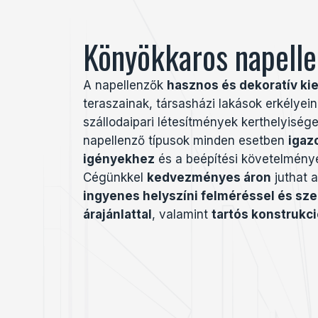
Könyökkaros napell
A napellenzők
hasznos és dekoratív kie
teraszainak, társasházi lakások erkélyei
szállodaipari létesítmények kerthelyiség
napellenző típusok minden esetben
igaz
igényekhez
és a beépítési követelmény
Cégünkkel
kedvezményes áron
juthat 
ingyenes helyszíni felméréssel és sz
árajánlattal
, valamint
tartós konstrukci