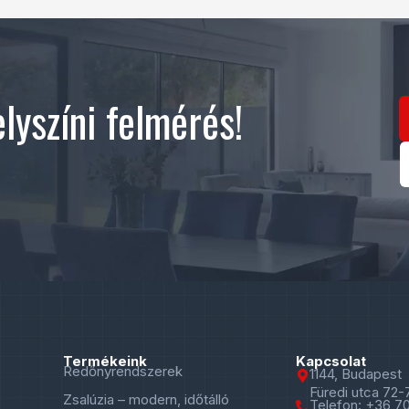
lyszíni felmérés!
Termékeink
Kapcsolat
Redőnyrendszerek
1144, Budapest
Füredi utca 72-
Zsalúzia – modern, időtálló
Telefon: +36 7