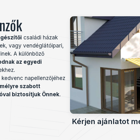
enzők
gészítői
családi házak
nek, vagy vendéglátóipari,
einek. A különböző
odnak az egyedi
ekhez.
a kedvenc napellenzőjéhez
emélyre szabott
óval biztosítjuk Önnek
.
Kérjen ajánlatot m