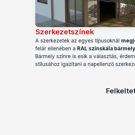
Szerkezetszínek
A szerkezetek az egyes típusoknál
megj
felár ellenében a
RAL színskála bármel
Bármely színre is esik a választás, érde
stílusához igazítani a napellenző szerkez
Felkelte