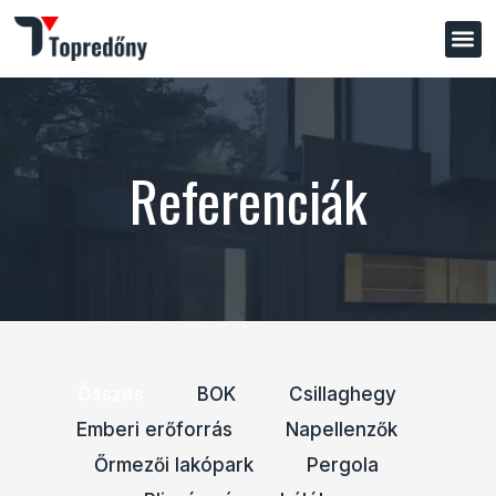
Referenciák
Összes
BOK
Csillaghegy
Emberi erőforrás
Napellenzők
Őrmezői lakópark
Pergola