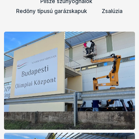
Pliszé szúnyoghálók
Redőny típusú garázskapuk
Zsalúzia