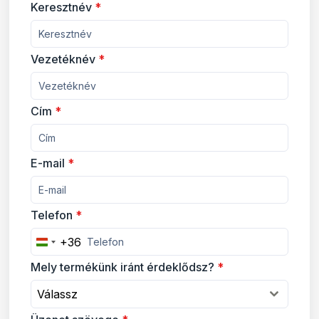
Keresztnév
*
Vezetéknév
*
Cím
*
E-mail
*
Telefon
*
+36
Hungary +36
Mely termékünk iránt érdeklődsz?
*
Válassz