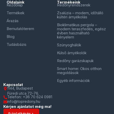
Oldalaink
Termékeink
Kezdőlap
Redőnyrendszerek
Termékek
Zsalúzia – modern, időtálló
kültéri árnyékolás
Árazás
Bioklimatikus pergola –
Bemutatóterem
modern teraszfedés, egész
évben használható
Blog
kényelem
Tudásbázis
Szúnyoghálók
Külső árnyékolók
Redőny garázskapuk
Smart home: Okos otthon
megoldások
Egyéb információk
Kapcsolat
1144, Budapest
Füredi utca 72-76.
Telefon: +36 70 624 0981
info@topredony.hu
Kérjen ajánlatot még ma!
Ajánlatkérés