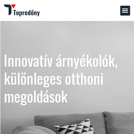
Innovatív árnyékolók,
különleges otthoni
megoldások