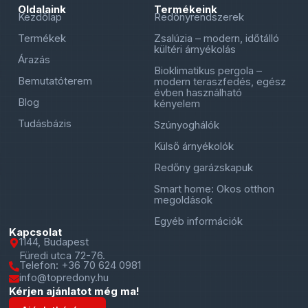
Oldalaink
Termékeink
Kezdőlap
Redőnyrendszerek
Termékek
Zsalúzia – modern, időtálló
kültéri árnyékolás
Árazás
Bioklimatikus pergola –
Bemutatóterem
modern teraszfedés, egész
évben használható
Blog
kényelem
Tudásbázis
Szúnyoghálók
Külső árnyékolók
Redőny garázskapuk
Smart home: Okos otthon
megoldások
Egyéb információk
Kapcsolat
1144, Budapest
Füredi utca 72-76.
Telefon: +36 70 624 0981
info@topredony.hu
Kérjen ajánlatot még ma!