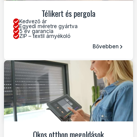
Télikert és pergola
Kedvező ár
Egyedi méretre gyártva
5 év garancia
ZIP – textil árnyékoló
Bővebben
Okos otthon megoldások