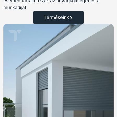
esetben tartalmazzák az anyagköltséget és a
munkadíjat.
Termékeink