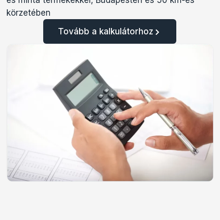
és minta termékekkel, Budapesten és 50 km-es
körzetében
Tovább a kalkulátorhoz