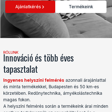
Ajánlatkérés
Termékeink
RÓLUNK
Innováció és több éves
tapasztalat
Ingyenes helyszíni felmérés
azonnali árajánlattal
és minta termékekkel, Budapesten és 50 km-es
körzetében. Redőnytechnika, árnyékolástechnika
magas fokon.
A helyszíni felmérés során a termékeink árai minden