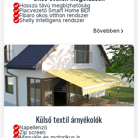
Hosszú távú megbízhatóság
Piacvezető Smart Home BIDI
Fibaro okos otthon rendszer
Shelly intelligens rendszer
Bővebben
Külső textil árnyékolók
Napellenző
Zip screen
Manuális és motorikus is