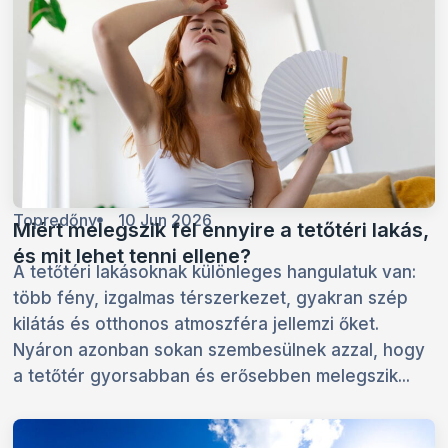
Topredőny
10 Jun 2026
Miért melegszik fel ennyire a tetőtéri lakás,
és mit lehet tenni ellene?
A tetőtéri lakásoknak különleges hangulatuk van:
több fény, izgalmas térszerkezet, gyakran szép
kilátás és otthonos atmoszféra jellemzi őket.
Nyáron azonban sokan szembesülnek azzal, hogy
a tetőtér gyorsabban és erősebben melegszik...