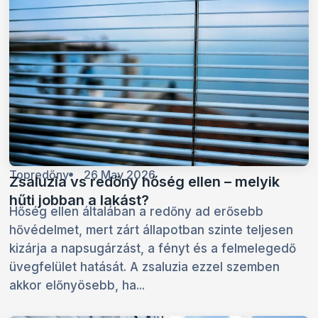
Topredőny
26 May 2026
Zsaluzia vs redőny hőség ellen – melyik
hűti jobban a lakást?
Hőség ellen általában a redőny ad erősebb
hővédelmet, mert zárt állapotban szinte teljesen
kizárja a napsugárzást, a fényt és a felmelegedő
üvegfelület hatását. A zsaluzia ezzel szemben
akkor előnyösebb, ha...