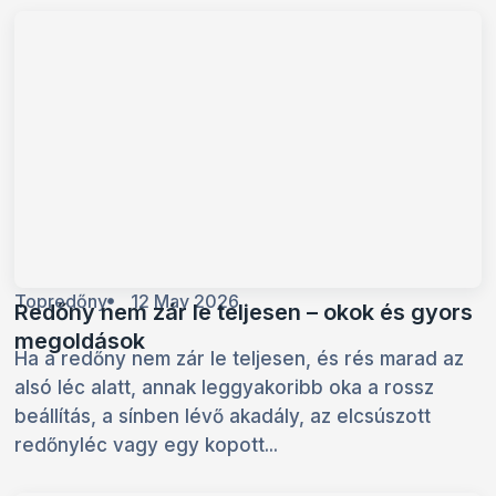
Topredőny
12 May 2026
Redőny nem zár le teljesen – okok és gyors
megoldások
Ha a redőny nem zár le teljesen, és rés marad az
alsó léc alatt, annak leggyakoribb oka a rossz
beállítás, a sínben lévő akadály, az elcsúszott
redőnyléc vagy egy kopott...