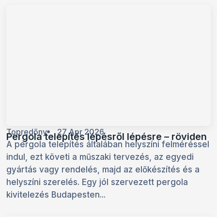
Topredőny
27 Apr 2026
Pergola telepítés lépésről lépésre – röviden
A pergola telepítés általában helyszíni felméréssel
indul, ezt követi a műszaki tervezés, az egyedi
gyártás vagy rendelés, majd az előkészítés és a
helyszíni szerelés. Egy jól szervezett pergola
kivitelezés Budapesten...