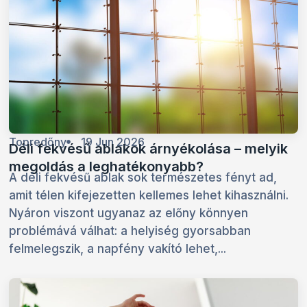
Topredőny
19 Jun 2026
Déli fekvésű ablakok árnyékolása – melyik
megoldás a leghatékonyabb?
A déli fekvésű ablak sok természetes fényt ad,
amit télen kifejezetten kellemes lehet kihasználni.
Nyáron viszont ugyanaz az előny könnyen
problémává válhat: a helyiség gyorsabban
felmelegszik, a napfény vakító lehet,...