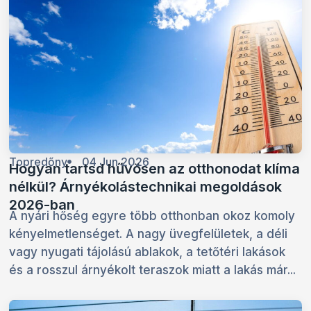
Topredőny
04 Jun 2026
Hogyan tartsd hűvösen az otthonodat klíma
nélkül? Árnyékolástechnikai megoldások
2026-ban
A nyári hőség egyre több otthonban okoz komoly
kényelmetlenséget. A nagy üvegfelületek, a déli
vagy nyugati tájolású ablakok, a tetőtéri lakások
és a rosszul árnyékolt teraszok miatt a lakás már...