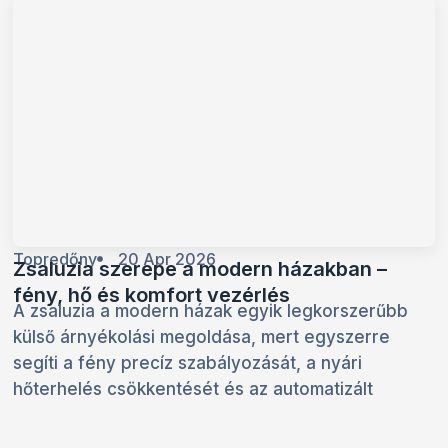
Topredőny
20 Apr 2026
Zsaluzia szerepe a modern házakban –
fény, hő és komfort vezérlés
A zsaluzia a modern házak egyik legkorszerűbb
külső árnyékolási megoldása, mert egyszerre
segíti a fény precíz szabályozását, a nyári
hőterhelés csökkentését és az automatizált
komfort kialakítását. A dönthető lamellák révén...