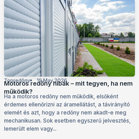
Topredőny
19 May 2026
Motoros redőny hibák – mit tegyen, ha nem
működik?
Ha a motoros redőny nem működik, elsőként
érdemes ellenőrizni az áramellátást, a távirányító
elemét és azt, hogy a redőny nem akadt-e meg
mechanikusan. Sok esetben egyszerű jelvesztés,
lemerült elem vagy...