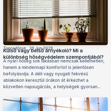
Topredőny
29 Jun 2026
Külső vagy belső árnyékoló? Mi a
különbség hőségvédelem szempontjából?
A nyári hőség sok lakásban nemcsak kellemetlen,
hanem a mindennapi komfortot is jelentősen
befolyásolja. A déli vagy nyugati fekvésű
ablakokon keresztül órákon át érkezhet a
közvetlen napsugárzás, a helyiségek gyorsan...