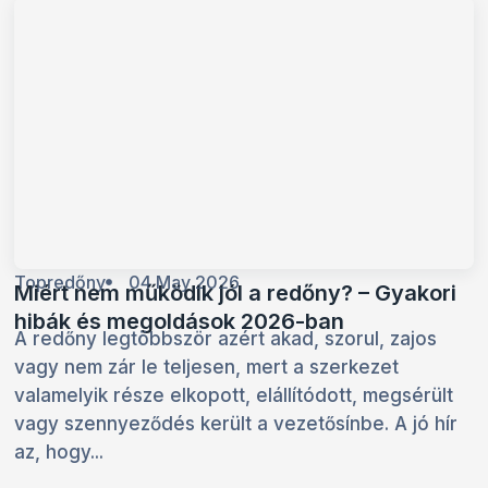
Topredőny
04 May 2026
Miért nem működik jól a redőny? – Gyakori
hibák és megoldások 2026-ban
A redőny legtöbbször azért akad, szorul, zajos
vagy nem zár le teljesen, mert a szerkezet
valamelyik része elkopott, elállítódott, megsérült
vagy szennyeződés került a vezetősínbe. A jó hír
az, hogy...