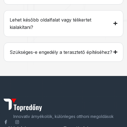
Lehet később oldalfalat vagy télikertet
kialakítani?
Szükséges-e engedély a terasztető építéséhez?
Innovatív árnyékolók, különleges otthoni megoldások