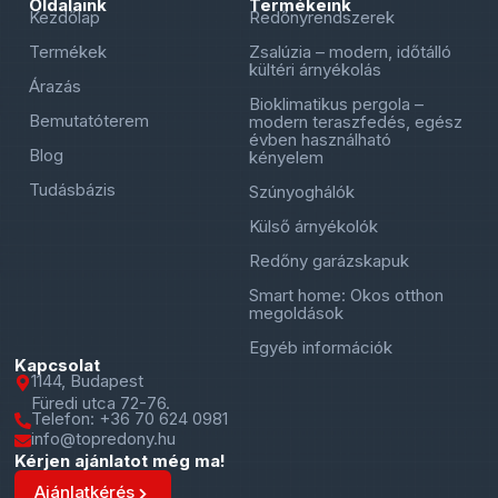
Oldalaink
Termékeink
Kezdőlap
Redőnyrendszerek
Termékek
Zsalúzia – modern, időtálló
kültéri árnyékolás
Árazás
Bioklimatikus pergola –
Bemutatóterem
modern teraszfedés, egész
évben használható
Blog
kényelem
Tudásbázis
Szúnyoghálók
Külső árnyékolók
Redőny garázskapuk
Smart home: Okos otthon
megoldások
Egyéb információk
Kapcsolat
1144, Budapest
Füredi utca 72-76.
Telefon: +36 70 624 0981
info@topredony.hu
Kérjen ajánlatot még ma!
Ajánlatkérés