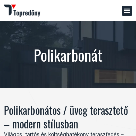
Polikarbonát
Polikarbonátos / üveg terasztető
– modern stílusban
Világos, tartós és költséghatékony teraszfedés –