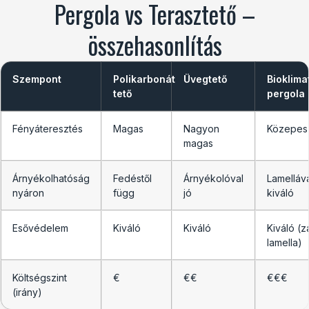
Pergola vs Terasztető –
összehasonlítás
Szempont
Polikarbonát
Üvegtető
Bioklima
tető
pergola
Fényáteresztés
Magas
Nagyon
Közepes
magas
Árnyékolhatóság
Fedéstől
Árnyékolóval
Lamelláv
nyáron
függ
jó
kiváló
Esővédelem
Kiváló
Kiváló
Kiváló (z
lamella)
Költségszint
€
€€
€€€
(irány)