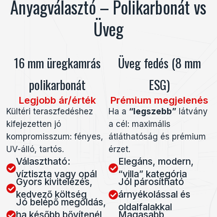
Anyagválasztó – Polikarbonát vs
Üveg
16 mm üregkamrás
Üveg fedés (8 mm
polikarbonát
ESG)
Legjobb ár/érték
Prémium megjelenés
Kültéri teraszfedéshez
Ha a
“legszebb”
látvány
kifejezetten jó
a cél: maximális
kompromisszum: fényes,
átláthatóság és prémium
UV-álló, tartós.
érzet.
Választható:
Elegáns, modern,
víztiszta vagy opál
“villa” kategória
Gyors kivitelezés,
Jól párosítható
kedvező költség
árnyékolással és
Jó belépő megoldás,
oldalfalakkal
ha később bővítenél
Magasabb