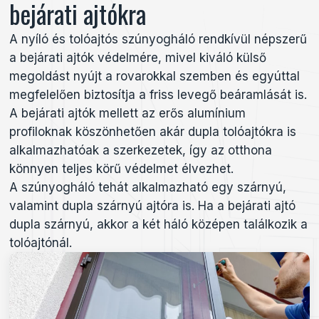
bejárati ajtókra
A nyíló és tolóajtós szúnyogháló rendkívül népszerű
a bejárati ajtók védelmére,
mivel kiváló
külső
megoldást nyújt a rovarokkal szemben és egyúttal
megfelelően biztosítja a friss levegő
beáramlását is.
A bejárati ajtók mellett az erős alumínium
profiloknak köszönhetően akár dupla tolóajtókra is
alkalmazhatóak a szerkezetek, így az otthona
könnyen teljes körű védelmet élvezhet.
A szúnyogháló tehát alkalmazható egy szárnyú,
valamint dupla szárnyú ajtóra is. Ha a bejárati ajtó
dupla szárnyú, akkor a két háló középen találkozik a
tolóajtónál.