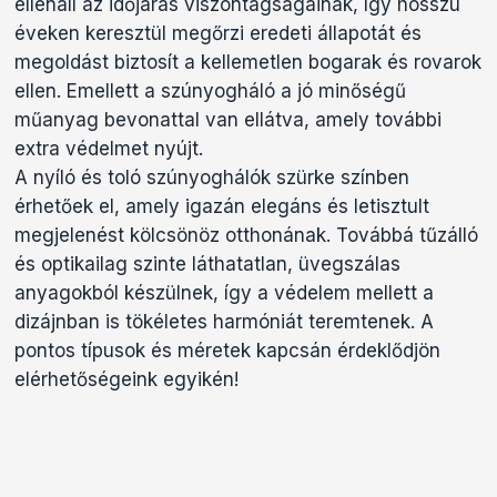
ellenáll az időjárás viszontagságainak, így hosszú
éveken keresztül megőrzi eredeti állapotát és
megoldást biztosít a kellemetlen bogarak és rovarok
ellen. Emellett a szúnyogháló a jó minőségű
műanyag bevonattal van ellátva, amely további
extra védelmet nyújt.
A nyíló és toló szúnyoghálók szürke színben
érhetőek el, amely igazán elegáns és letisztult
megjelenést kölcsönöz otthonának. Továbbá tűzálló
és optikailag szinte láthatatlan, üvegszálas
anyagokból készülnek, így a védelem mellett a
dizájnban is tökéletes harmóniát teremtenek. A
pontos típusok és méretek kapcsán érdeklődjön
elérhetőségeink egyikén!