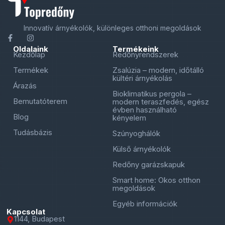
Innovatív árnyékolók, különleges otthoni megoldások
Oldalaink
Termékeink
Kezdőlap
Redőnyrendszerek
Termékek
Zsalúzia – modern, időtálló
kültéri árnyékolás
Árazás
Bioklimatikus pergola –
Bemutatóterem
modern teraszfedés, egész
évben használható
Blog
kényelem
Tudásbázis
Szúnyoghálók
Külső árnyékolók
Redőny garázskapuk
Smart home: Okos otthon
megoldások
Egyéb információk
Kapcsolat
1144, Budapest