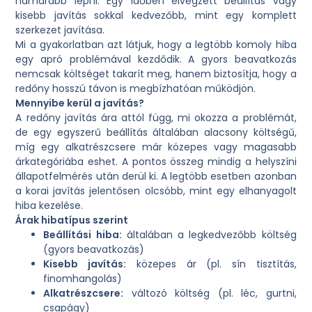
hamarabb lépni. Egy időben elvégzett beállítás vagy
kisebb javítás sokkal kedvezőbb, mint egy komplett
szerkezet javítása.
Mi a gyakorlatban azt látjuk, hogy a legtöbb komoly hiba
egy apró problémával kezdődik. A gyors beavatkozás
nemcsak költséget takarít meg, hanem biztosítja, hogy a
redőny hosszú távon is megbízhatóan működjön.
Mennyibe kerül a javítás?
A redőny javítás ára attól függ, mi okozza a problémát,
de egy egyszerű beállítás általában alacsony költségű,
míg egy alkatrészcsere már közepes vagy magasabb
árkategóriába eshet. A pontos összeg mindig a helyszíni
állapotfelmérés után derül ki. A legtöbb esetben azonban
a korai javítás jelentősen olcsóbb, mint egy elhanyagolt
hiba kezelése.
Árak hibatípus szerint
Beállítási hiba:
általában a legkedvezőbb költség
(gyors beavatkozás)
Kisebb javítás:
közepes ár (pl. sín tisztítás,
finomhangolás)
Alkatrészcsere:
változó költség (pl. léc, gurtni,
csapágy)