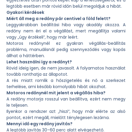
legtöbb esetben már rövid időn belül megoldjuk a hibát.
Gyakori kérdések
Miért áll meg a redőny pár centivel a föld felett?
Leggyakrabban beállítási hiba vagy akadály okozza. A
redőny nem éri el a végállást, mert megállítja valami
vagy „úgy érzékeli”, hogy már leért.
Motoros redőnynél ez gyakran végállás-beállítás
probléma, manuálisnál pedig szennyeződés vagy kopás
állhat a háttérben.
Lehet használni így a redőnyt?
Rövid ideig igen, de nem javasolt. A folyamatos használat
tovább ronthatja az állapotot.
A rés miatt romlik a hőszigetelés és nő a szerkezet
terhelése, ami később komolyabb hibát okozhat.
Motoros redőnynél mit jelent a végállás hiba?
A redőny motorja rosszul van beállítva, ezért nem megy
le teljesen.
Ilyenkor a rendszer azt „hiszi”, hogy már elérte az alsó
pontot, ezért megáll, mielőtt ténylegesen lezárna.
Mennyi idő egy redőny javítás?
A legtöbb javítás 30–60 perc alatt elvégezhető.