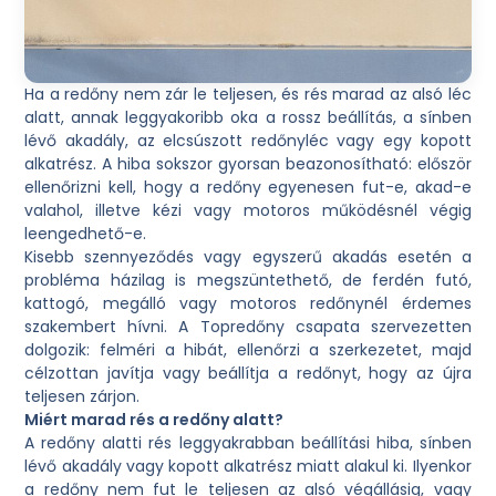
Ha a redőny nem zár le teljesen, és rés marad az alsó léc
alatt, annak leggyakoribb oka a rossz beállítás, a sínben
lévő akadály, az elcsúszott redőnyléc vagy egy kopott
alkatrész. A hiba sokszor gyorsan beazonosítható: először
ellenőrizni kell, hogy a redőny egyenesen fut-e, akad-e
valahol, illetve kézi vagy motoros működésnél végig
leengedhető-e.
Kisebb szennyeződés vagy egyszerű akadás esetén a
probléma házilag is megszüntethető, de ferdén futó,
kattogó, megálló vagy motoros redőnynél érdemes
szakembert hívni. A Topredőny csapata szervezetten
dolgozik: felméri a hibát, ellenőrzi a szerkezetet, majd
célzottan javítja vagy beállítja a redőnyt, hogy az újra
teljesen zárjon.
Miért marad rés a redőny alatt?
A redőny alatti rés leggyakrabban beállítási hiba, sínben
lévő akadály vagy kopott alkatrész miatt alakul ki. Ilyenkor
a redőny nem fut le teljesen az alsó végállásig, vagy