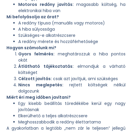
Motoros redőny javítás:
magasabb költség, ha
elektronikai hiba van
Mi befolyásolja az árat?
A redőny típusa (manuális vagy motoros)
A hiba súlyossága
Szükséges-e alkatrészcsere
A redőny mérete és hozzáférhetősége
Hogyan számolunk mi?
Gyors felmérés:
meghatározzuk a hiba pontos
okát
Átlátható tájékoztatás:
elmondjuk a várható
költséget
Célzott javítás:
csak azt javítjuk, ami szükséges
Nincs meglepetés:
rejtett költségek nélkül
dolgozunk
Miért éri meg időben javítani?
Egy kisebb beállítás töredékébe kerül egy nagy
javításnak
Elkerülhető a teljes alkatrészcsere
Meghosszabbodik a redőny élettartama
A gyakorlatban a legtöbb „nem zár le teljesen” jellegű