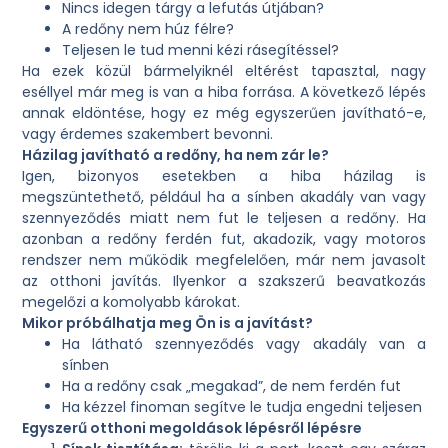
Nincs idegen tárgy a lefutás útjában?
A redőny nem húz félre?
Teljesen le tud menni kézi rásegítéssel?
Ha ezek közül bármelyiknél eltérést tapasztal, nagy
eséllyel már meg is van a hiba forrása. A következő lépés
annak eldöntése, hogy ez még egyszerűen javítható-e,
vagy érdemes szakembert bevonni.
Házilag javítható a redőny, ha nem zár le?
Igen, bizonyos esetekben a hiba házilag is
megszüntethető, például ha a sínben akadály van vagy
szennyeződés miatt nem fut le teljesen a redőny. Ha
azonban a redőny ferdén fut, akadozik, vagy motoros
rendszer nem működik megfelelően, már nem javasolt
az otthoni javítás. Ilyenkor a szakszerű beavatkozás
megelőzi a komolyabb károkat.
Mikor próbálhatja meg Ön is a javítást?
Ha látható szennyeződés vagy akadály van a
sínben
Ha a redőny csak „megakad”, de nem ferdén fut
Ha kézzel finoman segítve le tudja engedni teljesen
Egyszerű otthoni megoldások lépésről lépésre