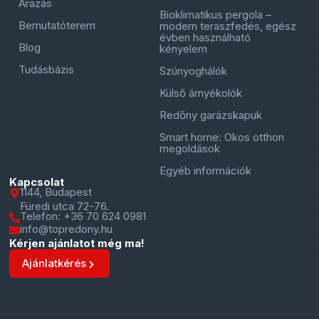
Árazás
Bioklimatikus pergola –
Bemutatóterem
modern teraszfedés, egész
évben használható
Blog
kényelem
Tudásbázis
Szúnyoghálók
Külső árnyékolók
Redőny garázskapuk
Smart home: Okos otthon
megoldások
Egyéb információk
Kapcsolat
1144, Budapest
Füredi utca 72-76.
Telefon: +36 70 624 0981
info@topredony.hu
Kérjen ajánlatot még ma!
Ajánlatkérés