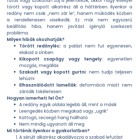
futás vagy szokatlan zaj is jelentkezik, akkor nagy eséllyel
törött vagy kopott alkatrész áll a háttérben. Ilyenkor a
redőny nem csak „nem zár le”, hanem működés közben
is rendellenesen viselkedik. Ez már nem egyszerű
beállítási hiba, hanem javítást igénylő szerkezeti
probléma.
Milyen hibák okozhatják?
Törött redőnyléc:
a palást nem fut egyenesen,
elakad a sínben
Kikopott csapágy vagy tengely:
egyenetlen
mozgás, megállás
Szakadt vagy kopott gurtni:
nem tudja teljesen
lehúzni
Elhasználódott lamellák:
deformáció miatt nem
záródik tökéletesen
Hogyan ismerheti fel Ön?
A redőny egyik oldala lejjebb áll, mint a másik
Leengedés közben megakad vagy „ugrik”
Kattogó, recsegő hang hallható
Nem mindig ugyanott áll meg
Mi történik ilyenkor a gyakorlatban?
A sérült alkatrész akadályozza a szabad lefutást