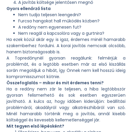
A javítás költsége jelentősen megnő
Gyors ellenőrző lista
Nem tudja teljesen leengedni?
Furcsa hangokat hall működés közben?
A redőny nem egyenesen fut?
Nem reagál a kapcsolóra vagy a gurtnira?
Ha ezek közül akár egy is igaz, érdemes minél hamarabb
szakemberhez fordulni. A korai javítás nemcsak olcsóbb,
hanem biztonságosabb is.
A Topredőnynél gyorsan reagálunk: felmérjük a
problémát, és a legtöbb esetben már az első kiszállás
során megoldjuk a hibát, így Önnek nem kell hosszú ideig
kompromisszumot kötnie.
Összefoglalás – mikor és mit érdemes tenni?
Ha a redőny nem zár le teljesen, a hiba legtöbbször
gyorsan felismerhető és sok esetben egyszerűen
javítható. A kulcs az, hogy időben kiderüljön: beállítási
problémáról, akadályról vagy alkatrészhibáról van szó.
Minél hamarabb történik meg a javítás, annál kisebb
költséggel és kevesebb kellemetlenséggel jár.
Mit tegyen első lépésként?