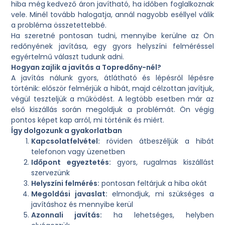
hiba még kedvező áron javítható, ha időben foglalkoznak
vele. Minél tovább halogatja, annál nagyobb eséllyel válik
a probléma összetettebbé.
Ha szeretné pontosan tudni, mennyibe kerülne az Ön
redőnyének javítása, egy gyors helyszíni felméréssel
egyértelmű választ tudunk adni.
Hogyan zajlik a javítás a Topredőny-nél?
A javítás nálunk gyors, átlátható és lépésről lépésre
történik: először felmérjük a hibát, majd célzottan javítjuk,
végül teszteljük a működést. A legtöbb esetben már az
első kiszállás során megoldjuk a problémát. Ön végig
pontos képet kap arról, mi történik és miért.
Így dolgozunk a gyakorlatban
Kapcsolatfelvétel:
röviden átbeszéljük a hibát
telefonon vagy üzenetben
Időpont egyeztetés:
gyors, rugalmas kiszállást
szervezünk
Helyszíni felmérés:
pontosan feltárjuk a hiba okát
Megoldási javaslat:
elmondjuk, mi szükséges a
javításhoz és mennyibe kerül
Azonnali javítás:
ha lehetséges, helyben