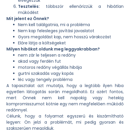
elvégezzük
Tesztelés:
többször ellenőrizzük a hibátlan
működést
Mit jelent ez Önnek?
Nem kell találgatnia, mi a probléma
Nem kap felesleges javítási javaslatot
Gyors megoldást kap, nem hosszú várakozást
Előre látja a költségeket
Milyen hibákat oldunk meg leggyakrabban?
nem zár le teljesen a redőny
akad vagy ferdén fut
motoros redőny végállás hibája
gurtni szakadás vagy kopás
léc vagy tengely probléma
A tapasztalat azt mutatja, hogy a legtöbb ilyen hiba
egyetlen látogatás során megoldható. Ez azért fontos,
mert Önnek nem kell napokig vagy hetekig
kompromisszumot kötnie egy nem megfelelően működő
redőnnyel.
Célunk, hogy a folyamat egyszerű és kiszámítható
legyen: Ön jelzi a problémát, mi pedig gyorsan és
szakszerűen megoldjuk.