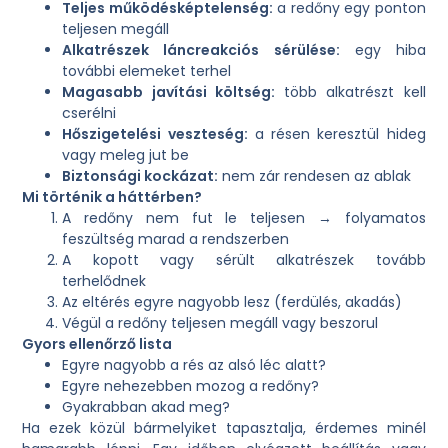
Teljes működésképtelenség:
a redőny egy ponton
teljesen megáll
Alkatrészek láncreakciós sérülése:
egy hiba
további elemeket terhel
Magasabb javítási költség:
több alkatrészt kell
cserélni
Hőszigetelési veszteség:
a résen keresztül hideg
vagy meleg jut be
Biztonsági kockázat:
nem zár rendesen az ablak
Mi történik a háttérben?
A redőny nem fut le teljesen → folyamatos
feszültség marad a rendszerben
A kopott vagy sérült alkatrészek tovább
terhelődnek
Az eltérés egyre nagyobb lesz (ferdülés, akadás)
Végül a redőny teljesen megáll vagy beszorul
Gyors ellenőrző lista
Egyre nagyobb a rés az alsó léc alatt?
Egyre nehezebben mozog a redőny?
Gyakrabban akad meg?
Ha ezek közül bármelyiket tapasztalja, érdemes minél