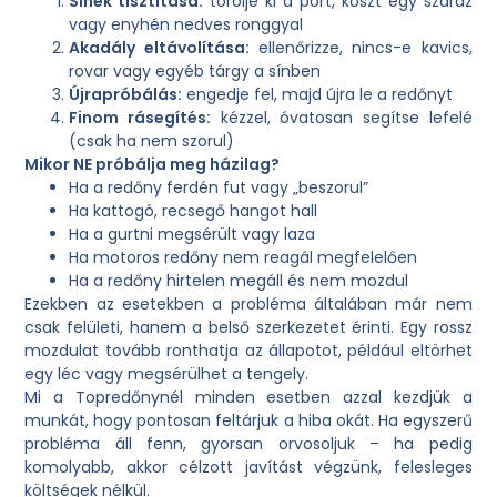
Sínek tisztítása:
törölje ki a port, koszt egy száraz
vagy enyhén nedves ronggyal
Akadály eltávolítása:
ellenőrizze, nincs-e kavics,
rovar vagy egyéb tárgy a sínben
Újrapróbálás:
engedje fel, majd újra le a redőnyt
Finom rásegítés:
kézzel, óvatosan segítse lefelé
(csak ha nem szorul)
Mikor NE próbálja meg házilag?
Ha a redőny ferdén fut vagy „beszorul”
Ha kattogó, recsegő hangot hall
Ha a gurtni megsérült vagy laza
Ha motoros redőny nem reagál megfelelően
Ha a redőny hirtelen megáll és nem mozdul
Ezekben az esetekben a probléma általában már nem
csak felületi, hanem a belső szerkezetet érinti. Egy rossz
mozdulat tovább ronthatja az állapotot, például eltörhet
egy léc vagy megsérülhet a tengely.
Mi a Topredőnynél minden esetben azzal kezdjük a
munkát, hogy pontosan feltárjuk a hiba okát. Ha egyszerű
probléma áll fenn, gyorsan orvosoljuk – ha pedig
komolyabb, akkor célzott javítást végzünk, felesleges
költségek nélkül.