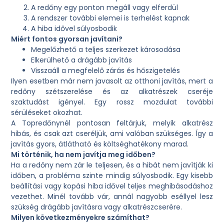
A redőny egy ponton megáll vagy elferdül
A rendszer további elemei is terhelést kapnak
A hiba idővel súlyosbodik
Miért fontos gyorsan javítani?
Megelőzhető a teljes szerkezet károsodása
Elkerülhető a drágább javítás
Visszaáll a megfelelő zárás és hőszigetelés
Ilyen esetben már nem javasolt az otthoni javítás, mert a
redőny szétszerelése és az alkatrészek cseréje
szaktudást igényel. Egy rossz mozdulat további
sérüléseket okozhat.
A Topredőnynél pontosan feltárjuk, melyik alkatrész
hibás, és csak azt cseréljük, ami valóban szükséges. Így a
javítás gyors, átlátható és költséghatékony marad.
Mi történik, ha nem javítja meg időben?
Ha a redőny nem zár le teljesen, és a hibát nem javítják ki
időben, a probléma szinte mindig súlyosbodik. Egy kisebb
beállítási vagy kopási hiba idővel teljes meghibásodáshoz
vezethet. Minél tovább vár, annál nagyobb eséllyel lesz
szükség drágább javításra vagy alkatrészcserére.
Milyen következményekre számíthat?