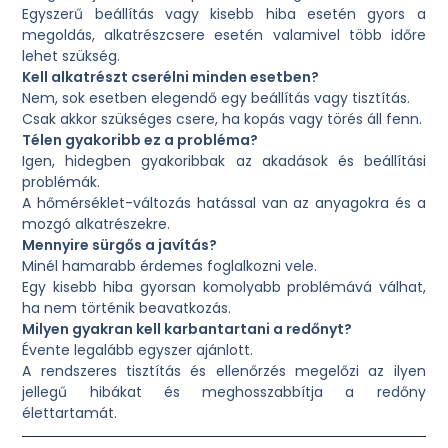
Egyszerű beállítás vagy kisebb hiba esetén gyors a
megoldás, alkatrészcsere esetén valamivel több időre
lehet szükség.
Kell alkatrészt cserélni minden esetben?
Nem, sok esetben elegendő egy beállítás vagy tisztítás.
Csak akkor szükséges csere, ha kopás vagy törés áll fenn.
Télen gyakoribb ez a probléma?
Igen, hidegben gyakoribbak az akadások és beállítási
problémák.
A hőmérséklet-változás hatással van az anyagokra és a
mozgó alkatrészekre.
Mennyire sürgős a javítás?
Minél hamarabb érdemes foglalkozni vele.
Egy kisebb hiba gyorsan komolyabb problémává válhat,
ha nem történik beavatkozás.
Milyen gyakran kell karbantartani a redőnyt?
Évente legalább egyszer ajánlott.
A rendszeres tisztítás és ellenőrzés megelőzi az ilyen
jellegű hibákat és meghosszabbítja a redőny
élettartamát.