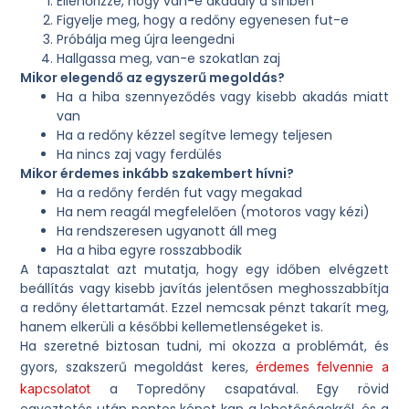
Ellenőrizze, hogy van-e akadály a sínben
Figyelje meg, hogy a redőny egyenesen fut-e
Próbálja meg újra leengedni
Hallgassa meg, van-e szokatlan zaj
Mikor elegendő az egyszerű megoldás?
Ha a hiba szennyeződés vagy kisebb akadás miatt
van
Ha a redőny kézzel segítve lemegy teljesen
Ha nincs zaj vagy ferdülés
Mikor érdemes inkább szakembert hívni?
Ha a redőny ferdén fut vagy megakad
Ha nem reagál megfelelően (motoros vagy kézi)
Ha rendszeresen ugyanott áll meg
Ha a hiba egyre rosszabbodik
A tapasztalat azt mutatja, hogy egy időben elvégzett
beállítás vagy kisebb javítás jelentősen meghosszabbítja
a redőny élettartamát. Ezzel nemcsak pénzt takarít meg,
hanem elkerüli a későbbi kellemetlenségeket is.
Ha szeretné biztosan tudni, mi okozza a problémát, és
gyors, szakszerű megoldást keres,
érdemes felvennie a
a Topredőny csapatával. Egy rövid
kapcsolatot
egyeztetés után pontos képet kap a lehetőségekről, és a