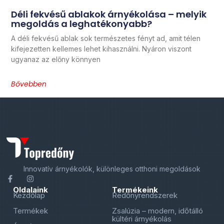
Déli fekvésű ablakok árnyékolása – melyik
megoldás a leghatékonyabb?
A déli fekvésű ablak sok természetes fényt ad, amit télen
kifejezetten kellemes lehet kihasználni. Nyáron viszont
ugyanaz az előny könnyen
Bővebben
Innovatív árnyékolók, különleges otthoni megoldások
Oldalaink
Termékeink
Kezdőlap
Redőnyrendszerek
Termékek
Zsalúzia – modern, időtálló
kültéri árnyékolás