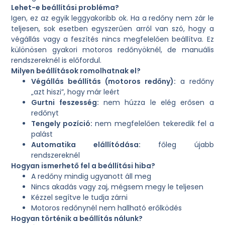
Lehet-e beállítási probléma?
Igen, ez az egyik leggyakoribb ok. Ha a redőny nem zár le
teljesen, sok esetben egyszerűen arról van szó, hogy a
végállás vagy a feszítés nincs megfelelően beállítva. Ez
különösen gyakori motoros redőnyöknél, de manuális
rendszereknél is előfordul.
Milyen beállítások romolhatnak el?
Végállás beállítás (motoros redőny):
a redőny
„azt hiszi”, hogy már leért
Gurtni feszesség:
nem húzza le elég erősen a
redőnyt
Tengely pozíció:
nem megfelelően tekeredik fel a
palást
Automatika elállítódása:
főleg újabb
rendszereknél
Hogyan ismerhető fel a beállítási hiba?
A redőny mindig ugyanott áll meg
Nincs akadás vagy zaj, mégsem megy le teljesen
Kézzel segítve le tudja zárni
Motoros redőnynél nem hallható erőlködés
Hogyan történik a beállítás nálunk?