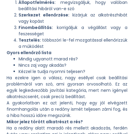
Állapotfelmérés:
megvizsgáljuk, hogy valóban
beállítási hibáról van-e szó
Szerkezet ellenőrzése:
kizárjuk az alkatrészhibát
vagy kopást
Finombeállítás:
korrigáljuk a végállást vagy a
feszességet
Tesztelés:
többszöri le-fel mozgatással ellenőrizzük
a működést
Gyors ellenőrző lista
Mindig ugyanott marad rés?
Nincs zaj vagy akadás?
Kézzel le tudja nyomni teljesen?
Ha ezekre igen a válasz, nagy eséllyel csak beállítási
problémáról van szó, ami gyorsan orvosolható. Ez az
egyik legkedvezőbb javítási kategória, mert nem igényel
alkatrészcserét, csak precíz beállítást.
A gyakorlatban ez azt jelenti, hogy egy jól elvégzett
finomhangolás után a redőny ismét teljesen zárni fog, és
a hiba hosszú időre megszűnik.
Mikor jelez törött alkatrészt a rés?
Ha a redőny alatt maradó rés mellett akadozás, ferdén