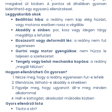
megakad út közben. A pontos ok általában gyorsan
kideríthető egy egyszerű ellenőrzéssel.
Leggyakoribb okok
Beállítási hiba:
a redőny nem kap elég húzást,
vagy motoros esetben rossz a végállás
Akadály a sínben:
por, kosz vagy idegen tárgy
megállítja a lefutást
Elcsúszott vagy deformált léc:
a redőny nem fut
egyenesen
Gurtni vagy motor gyengülése:
nem húzza le
teljesen a szerkezetet
Tengely vagy belső mechanika kopása:
a redőny
„megáll félúton”
Hogyan ellenőrizheti Ön gyorsan?
Nézze meg, hogy a redőny egyenesen fut-e lefelé
Ellenőrizze, látható-e akadály a sínekben
Figyelje meg, hogy ugyanott áll-e meg minden
alkalommal
Hall-e kattogást, akadozást működés közben
Gyors ellenőrző lista
Tiszta a sín?