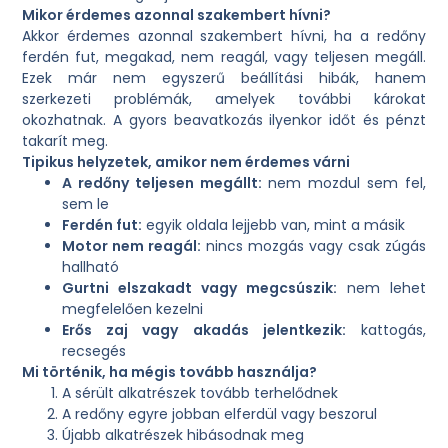
Mikor érdemes azonnal szakembert hívni?
Akkor érdemes azonnal szakembert hívni, ha a redőny
ferdén fut, megakad, nem reagál, vagy teljesen megáll.
Ezek már nem egyszerű beállítási hibák, hanem
szerkezeti problémák, amelyek további károkat
okozhatnak. A gyors beavatkozás ilyenkor időt és pénzt
takarít meg.
Tipikus helyzetek, amikor nem érdemes várni
A redőny teljesen megállt:
nem mozdul sem fel,
sem le
Ferdén fut:
egyik oldala lejjebb van, mint a másik
Motor nem reagál:
nincs mozgás vagy csak zúgás
hallható
Gurtni elszakadt vagy megcsúszik:
nem lehet
megfelelően kezelni
Erős zaj vagy akadás jelentkezik:
kattogás,
recsegés
Mi történik, ha mégis tovább használja?
A sérült alkatrészek tovább terhelődnek
A redőny egyre jobban elferdül vagy beszorul
Újabb alkatrészek hibásodnak meg