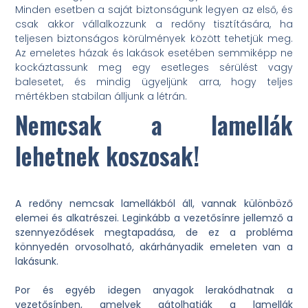
Minden esetben a saját biztonságunk legyen az első, és
csak akkor vállalkozzunk a redőny tisztítására, ha
teljesen biztonságos körülmények között tehetjük meg.
Az emeletes házak és lakások esetében semmiképp ne
kockáztassunk meg egy esetleges sérülést vagy
balesetet, és mindig ügyeljünk arra, hogy teljes
mértékben stabilan álljunk a létrán.
Nemcsak a lamellák
lehetnek koszosak!
A redőny nemcsak lamellákból áll, vannak különböző
elemei és alkatrészei. Leginkább a vezetősínre jellemző a
szennyeződések megtapadása, de ez a probléma
könnyedén orvosolható, akárhányadik emeleten van a
lakásunk.
Por és egyéb idegen anyagok lerakódhatnak a
vezetősínben, amelyek gátolhatják a lamellák