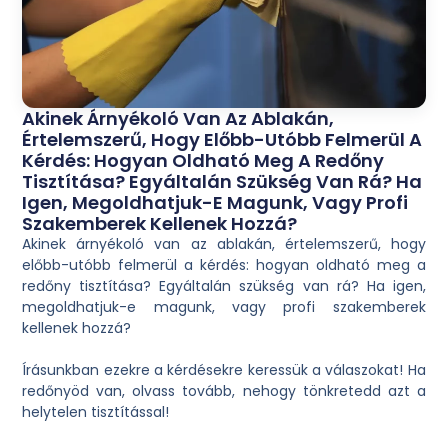
Akinek Árnyékoló Van Az Ablakán,
Értelemszerű, Hogy Előbb-Utóbb Felmerül A
Kérdés: Hogyan Oldható Meg A Redőny
Tisztítása? Egyáltalán Szükség Van Rá? Ha
Igen, Megoldhatjuk-E Magunk, Vagy Profi
Szakemberek Kellenek Hozzá?
Akinek árnyékoló van az ablakán, értelemszerű, hogy
előbb-utóbb felmerül a kérdés: hogyan oldható meg a
redőny tisztítása? Egyáltalán szükség van rá? Ha igen,
megoldhatjuk-e magunk, vagy profi szakemberek
kellenek hozzá?
Írásunkban ezekre a kérdésekre keressük a válaszokat! Ha
redőnyöd van, olvass tovább, nehogy tönkretedd azt a
helytelen tisztítással!