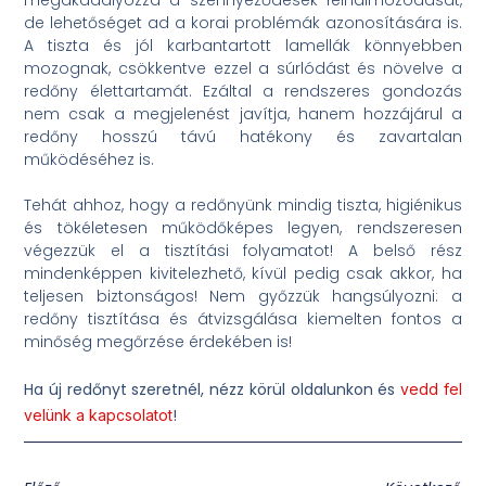
megakadályozza a szennyeződések felhalmozódását,
de lehetőséget ad a korai problémák azonosítására is.
A tiszta és jól karbantartott lamellák könnyebben
mozognak, csökkentve ezzel a súrlódást és növelve a
redőny élettartamát. Ezáltal a rendszeres gondozás
nem csak a megjelenést javítja, hanem hozzájárul a
redőny hosszú távú hatékony és zavartalan
működéséhez is.
Tehát ahhoz, hogy a redőnyünk mindig tiszta, higiénikus
és tökéletesen működőképes legyen, rendszeresen
végezzük el a tisztítási folyamatot! A belső rész
mindenképpen kivitelezhető, kívül pedig csak akkor, ha
teljesen biztonságos! Nem győzzük hangsúlyozni: a
redőny tisztítása és átvizsgálása kiemelten fontos a
minőség megőrzése érdekében is!
Ha új redőnyt szeretnél, nézz körül oldalunkon és
vedd fel
!
velünk a kapcsolatot