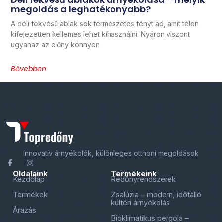
megoldás a leghatékonyabb?
A déli fekvésű ablak sok természetes fényt ad, amit télen
kifejezetten kellemes lehet kihasználni. Nyáron viszont
ugyanaz az előny könnyen
Bővebben
Innovatív árnyékolók, különleges otthoni megoldások
Oldalaink
Termékeink
Kezdőlap
Redőnyrendszerek
Termékek
Zsalúzia – modern, időtálló
kültéri árnyékolás
Árazás
Bioklimatikus pergola –