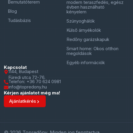
Bemutatóterem
modern teraszfedés, egész
évben használható
Blog
kényelem
Tudásbázis
Szúnyoghálók
Külső árnyékolók
Redőny garázskapuk
Smart home: Okos otthon
megoldások
Egyéb információk
Kapcsolat
1144, Budapest
Füredi utca 72-76.
Telefon: +36 70 624 0981
info@topredony.hu
Kérjen ajánlatot még ma!
Ajánlatkérés
© 2026 Topredőny. Minden jog fenntartva.