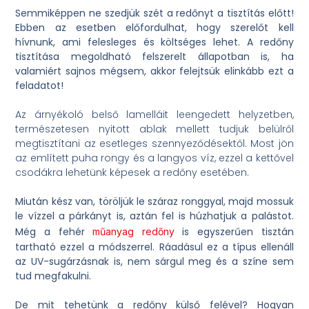
Semmiképpen ne szedjük szét a redőnyt a tisztítás előtt!
Ebben az esetben előfordulhat, hogy szerelőt kell
hívnunk, ami felesleges és költséges lehet. A redőny
tisztítása megoldható felszerelt állapotban is, ha
valamiért sajnos mégsem, akkor felejtsük elinkább ezt a
feladatot!
Az árnyékoló belső lamelláit leengedett helyzetben,
természetesen nyitott ablak mellett tudjuk belülről
megtisztítani az esetleges szennyeződésektől. Most jön
az említett puha rongy és a langyos víz, ezzel a kettővel
csodákra lehetünk képesek a redőny esetében.
Miután kész van, töröljük le száraz ronggyal, majd mossuk
le vízzel a párkányt is, aztán fel is húzhatjuk a palástot.
Még a fehér
is egyszerűen tisztán
műanyag redőny
tartható ezzel a módszerrel. Ráadásul ez a típus ellenáll
az UV-sugárzásnak is, nem sárgul meg és a színe sem
tud megfakulni.
De mit tehetünk a redőny külső felével? Hogyan