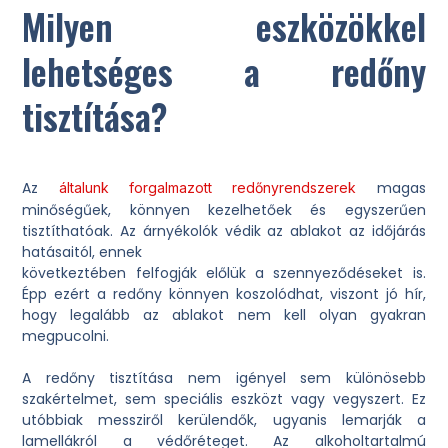
Milyen eszközökkel
lehetséges a redőny
tisztítása?
Az
magas
általunk forgalmazott redőnyrendszerek
minőségűek, könnyen kezelhetőek és egyszerűen
tisztíthatóak. Az árnyékolók védik az ablakot az időjárás
hatásaitól, ennek
következtében felfogják előlük a szennyeződéseket is.
Épp ezért a redőny könnyen koszolódhat, viszont jó hír,
hogy legalább az ablakot nem kell olyan gyakran
megpucolni.
A redőny tisztítása nem igényel sem különösebb
szakértelmet, sem speciális eszközt vagy vegyszert. Ez
utóbbiak messziről kerülendők, ugyanis lemarják a
lamellákról a védőréteget. Az alkoholtartalmú