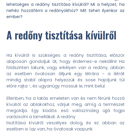
lehetséges a redőny tisztítása kívülről? Mi a helyzet, ha
nehéz hozzáférni a redőnyökhöz? Mit tehet ilyenkor az
ember?
A redőny tisztítása kívülről
Ha kívülről is szükséges a redőny tisztítása, először
alaposan gondoljuk át, hogy érdemes–e nekiállni! Ha
földszinten lakunk, vagy erkélyen van a redőny, abban
az esetben óvatosan álljunk egy létrára – a létrát
mindig stabil alapra helyezzük és sose hajoljunk túl
előre rajta -, és ugyanúgy mossuk le, mint belül.
Ellenben, ha a lakás emeleten van és nem férünk hozzá
kívülről az ablakokhoz, várjuk meg, amíg a természet
megoldja. Egy kiadós eső valószínűleg újjá fogja
varázsolni a lamellákat. A redőny
tisztítása kívülről veszélyes dolog, és ez abban az
esetben is így van, ha óvatosak vagyunk.