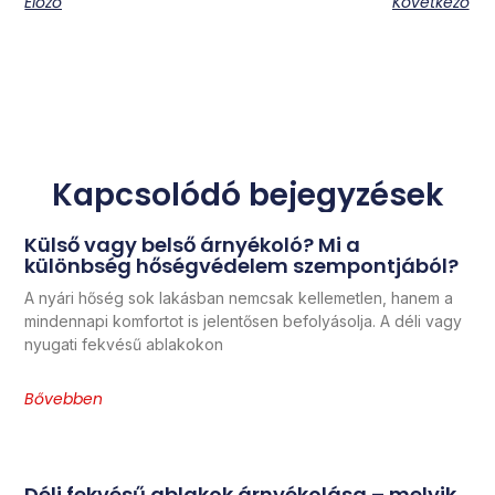
Előző
Következő
Kapcsolódó bejegyzések
Külső vagy belső árnyékoló? Mi a
különbség hőségvédelem szempontjából?
A nyári hőség sok lakásban nemcsak kellemetlen, hanem a
mindennapi komfortot is jelentősen befolyásolja. A déli vagy
nyugati fekvésű ablakokon
Bővebben
Déli fekvésű ablakok árnyékolása – melyik