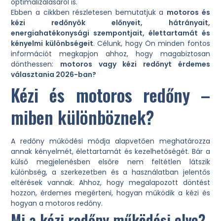
optimalizálásáról is.
Ebben a cikkben részletesen bemutatjuk a
motoros és
kézi redőnyök előnyeit, hátrányait,
energiahatékonysági szempontjait, élettartamát és
kényelmi különbségeit
. Célunk, hogy Ön minden fontos
információt megkapjon ahhoz, hogy magabiztosan
dönthessen:
motoros vagy kézi redőnyt érdemes
választania 2026-ban?
Kézi és motoros redőny –
miben különböznek?
A redőny működési módja alapvetően meghatározza
annak kényelmét, élettartamát és kezelhetőségét. Bár a
külső megjelenésben elsőre nem feltétlen látszik
különbség, a szerkezetben és a használatban jelentős
eltérések vannak. Ahhoz, hogy megalapozott döntést
hozzon, érdemes megérteni, hogyan működik a kézi és
hogyan a motoros redőny.
Mi a kézi redőny működési elve?