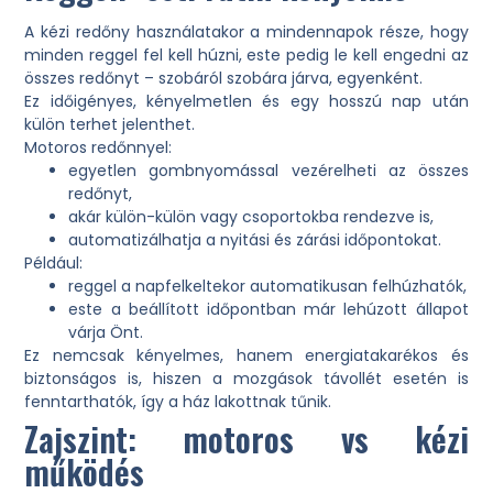
A kézi redőny használatakor a mindennapok része, hogy
minden reggel fel kell húzni, este pedig le kell engedni az
összes redőnyt – szobáról szobára járva, egyenként.
Ez időigényes, kényelmetlen és egy hosszú nap után
külön terhet jelenthet.
Motoros redőnnyel:
egyetlen gombnyomással vezérelheti az összes
redőnyt,
akár külön-külön vagy csoportokba rendezve is,
automatizálhatja a nyitási és zárási időpontokat.
Például:
reggel a napfelkeltekor automatikusan felhúzhatók,
este a beállított időpontban már lehúzott állapot
várja Önt.
Ez nemcsak kényelmes, hanem energiatakarékos és
biztonságos is, hiszen a mozgások távollét esetén is
fenntarthatók, így a ház lakottnak tűnik.
Zajszint: motoros vs kézi
működés