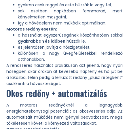
gyakran csak reggel és este húzzák le vagy fel,
sok esetben napközben fennmarad, mert
kényelmetlen mozgatni,
így a hővédelem nem működik optimálisan.
Motoros redőny esetén:
a használat egyszerűségének köszönhetően sokkal
gyakrabban és időben
húzzák le,
ez jelentősen javítja a hőszigetelést,
különösen a nagy üvegfelületekkel rendelkező
otthonokban.
A rendszeres használat praktikusan azt jelenti, hogy nyári
hőségben akár órákon át kevesebb napfény és hő jut be
a lakásba, télen pedig a lehúzott redőny „plusz rétegként”
csökkenti a hőveszteséget.
Okos redőny + automatizálás
A motoros redőnyöknél a legnagyobb
energiahatékonysági potenciált az okosvezérlés adja. Az
automatizált működés nem igényel beavatkozást, mégis
tökéletesen követi a környezeti változásokat.