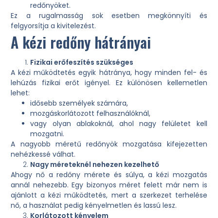
redőnyöket.
Ez a rugalmasság sok esetben megkönnyíti és
felgyorsítja a kivitelezést.
A kézi redőny hátrányai
Fizikai erőfeszítés szükséges
A kézi működtetés egyik hátránya, hogy minden fel- és
lehúzás fizikai erőt igényel. Ez különösen kellemetlen
lehet:
idősebb személyek számára,
mozgáskorlátozott felhasználóknál,
vagy olyan ablakoknál, ahol nagy felületet kell
mozgatni.
A nagyobb méretű redőnyök mozgatása kifejezetten
nehézkessé válhat.
Nagy méreteknél nehezen kezelhető
Ahogy nő a redőny mérete és súlya, a kézi mozgatás
annál nehezebb. Egy bizonyos méret felett már nem is
ajánlott a kézi működtetés, mert a szerkezet terhelése
nő, a használat pedig kényelmetlen és lassú lesz.
Korlátozott kényelem