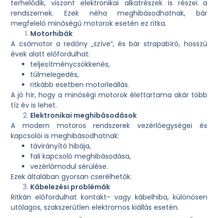
terhelődik, viszont elektronikai alkatrészek is részei a
rendszernek. Ezek néha meghibásodhatnak, bár
megfelelő minőségű motorok esetén ez ritka.
Motorhibák
A csőmotor a redőny „szíve”, és bár strapabíró, hosszú
évek alatt előfordulhat:
teljesítménycsökkenés,
túlmelegedés,
ritkább esetben motorleállás.
A jó hír, hogy a minőségi motorok élettartama akár több
tíz év is lehet.
Elektronikai meghibásodások
A modern motoros rendszerek vezérlőegységei és
kapcsolói is meghibásodhatnak:
távirányító hibája,
fali kapcsoló meghibásodása,
vezérlőmodul sérülése.
Ezek általában gyorsan cserélhetők.
Kábelezési problémák
Ritkán előfordulhat kontakt- vagy kábelhiba, különösen
utólagos, szakszerűtlen elektromos kiállás esetén.