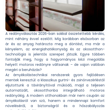
A redőnyválasztás 2026-ban sokkal összetettebb kérdés,
mint néhány évvel ezelőtt. Míg korábban elsősorban az
ár és az anyag határozta meg a döntést, ma már a
kényelem, az energiahatékonyság és az okosotthon-
technológia is jelentős szerepet játszik. Egyre többen
fontolják meg, hogy a hagyományos kézi megoldás
helyett motoros redőnyre váltsanak – de vajon valóban
megéri a beruházás?
Az árnyékolástechnikai rendszerek gyors fejlődésen
mentek keresztül: a klasszikus gurtni- és zsinórvezérléstől
eljutottunk a távirányítóval működő, majd a teljesen
automatizált, okosotthonba integrálható motoros
redőnyökig. A modern otthonokban már nem csupán az
árnyékolásról van szó, hanem a mindennapi komfort
növeléséről, a biztonságról és a hőszabályozás