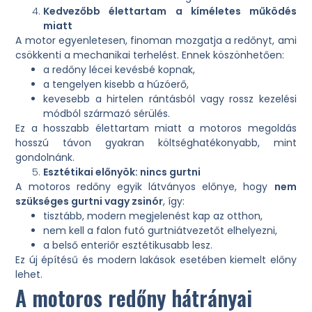
Kedvezőbb élettartam a kíméletes működés
miatt
A motor egyenletesen, finoman mozgatja a redőnyt, ami
csökkenti a mechanikai terhelést. Ennek köszönhetően:
a redőny lécei kevésbé kopnak,
a tengelyen kisebb a húzóerő,
kevesebb a hirtelen rántásból vagy rossz kezelési
módból származó sérülés.
Ez a hosszabb élettartam miatt a motoros megoldás
hosszú távon gyakran költséghatékonyabb, mint
gondolnánk.
Esztétikai előnyök: nincs gurtni
A motoros redőny egyik látványos előnye, hogy
nem
szükséges gurtni vagy zsinór
, így:
tisztább, modern megjelenést kap az otthon,
nem kell a falon futó gurtniátvezetőt elhelyezni,
a belső enteriőr esztétikusabb lesz.
Ez új építésű és modern lakások esetében kiemelt előny
lehet.
A motoros redőny hátrányai