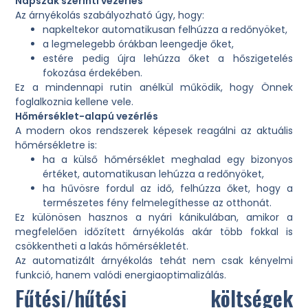
Napszak szerinti vezérlés
Az árnyékolás szabályozható úgy, hogy:
napkeltekor automatikusan felhúzza a redőnyöket,
a legmelegebb órákban leengedje őket,
estére pedig újra lehúzza őket a hőszigetelés
fokozása érdekében.
Ez a mindennapi rutin anélkül működik, hogy Önnek
foglalkoznia kellene vele.
Hőmérséklet-alapú vezérlés
A modern okos rendszerek képesek reagálni az aktuális
hőmérsékletre is:
ha a külső hőmérséklet meghalad egy bizonyos
értéket, automatikusan lehúzza a redőnyöket,
ha hűvösre fordul az idő, felhúzza őket, hogy a
természetes fény felmelegíthesse az otthonát.
Ez különösen hasznos a nyári kánikulában, amikor a
megfelelően időzített árnyékolás akár több fokkal is
csökkentheti a lakás hőmérsékletét.
Az automatizált árnyékolás tehát nem csak kényelmi
funkció, hanem valódi energiaoptimalizálás.
Fűtési/hűtési költségek