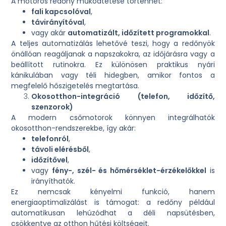
A motoros redőny működtetése történhet:
fali kapcsolóval
,
távirányítóval
,
vagy akár
automatizált, időzített programokkal
.
A teljes automatizálás lehetővé teszi, hogy a redőnyök
önállóan reagáljanak a napszakokra, az időjárásra vagy a
beállított rutinokra. Ez különösen praktikus nyári
kánikulában vagy téli hidegben, amikor fontos a
megfelelő hőszigetelés megtartása.
Okosotthon-integráció (telefon, időzítő,
szenzorok)
A modern csőmotorok könnyen integrálhatók
okosotthon-rendszerekbe, így akár:
telefonról
,
távoli elérésből
,
időzítővel
,
vagy
fény-, szél- és hőmérséklet-érzékelőkkel
is
irányíthatók.
Ez nemcsak kényelmi funkció, hanem
energiaoptimalizálást is támogat: a redőny például
automatikusan lehúzódhat a déli napsütésben,
csökkentve az otthon hűtési költségeit.