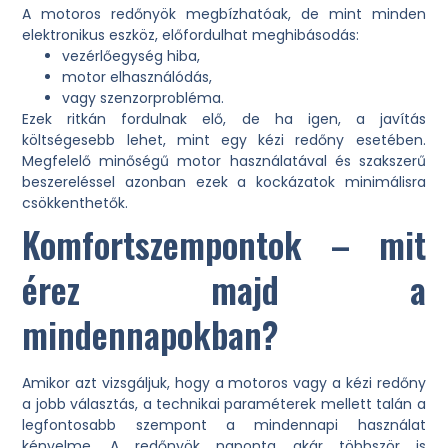
A motoros redőnyök megbízhatóak, de mint minden
elektronikus eszköz, előfordulhat meghibásodás:
vezérlőegység hiba,
motor elhasználódás,
vagy szenzorprobléma.
Ezek ritkán fordulnak elő, de ha igen, a javítás
költségesebb lehet, mint egy kézi redőny esetében.
Megfelelő minőségű motor használatával és szakszerű
beszereléssel azonban ezek a kockázatok minimálisra
csökkenthetők.
Komfortszempontok – mit
érez majd a
mindennapokban?
Amikor azt vizsgáljuk, hogy a motoros vagy a kézi redőny
a jobb választás, a technikai paraméterek mellett talán a
legfontosabb szempont a mindennapi használat
kényelme. A redőnyök naponta akár többször is