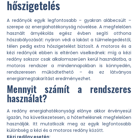
hőszigetelés
A redőnyök egyik legfontosabb – gyakran alábecsült –
szerepe az energiahatékonyság növelése. A megfelelően
használt árnyékolás egész évben segíti otthona
hőszabályozását: nyáron védi a lakást a túlmelegedéstől,
télen pedig extra hőszigetelést biztosít. A motoros és a
kézi redőnyök ebben is eltérően viselkednek: míg a kézi
redőny sokszor csak alkalomszerűen kerül használatba, a
motoros rendszer a mindennapokban is könnyedén,
rendszeresen működtethető – és ez látványos
energiamegtakarítást eredményezhet.
Mennyit számít a rendszeres
használat?
A redőny energiahatékonysági előnye akkor érvényesül
igazán, ha következetesen, a hőterhelésnek megfelelően
használják. Itt mutatkozik meg az egyik legfontosabb
különbség a kézi és a motoros redőny között.
Kézi redőny esetén: