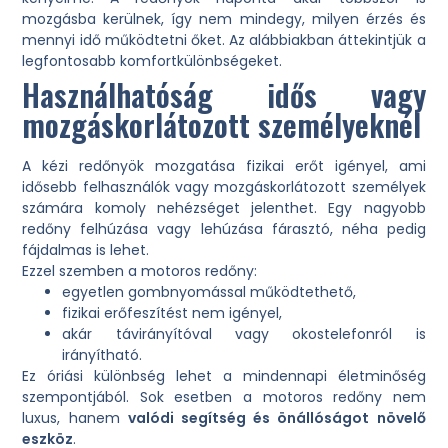
mozgásba kerülnek, így nem mindegy, milyen érzés és
mennyi idő működtetni őket. Az alábbiakban áttekintjük a
legfontosabb komfortkülönbségeket.
Használhatóság idős vagy
mozgáskorlátozott személyeknél
A kézi redőnyök mozgatása fizikai erőt igényel, ami
idősebb felhasználók vagy mozgáskorlátozott személyek
számára komoly nehézséget jelenthet. Egy nagyobb
redőny felhúzása vagy lehúzása fárasztó, néha pedig
fájdalmas is lehet.
Ezzel szemben a motoros redőny:
egyetlen gombnyomással működtethető,
fizikai erőfeszítést nem igényel,
akár távirányítóval vagy okostelefonról is
irányítható.
Ez óriási különbség lehet a mindennapi életminőség
szempontjából. Sok esetben a motoros redőny nem
luxus, hanem
valódi segítség és önállóságot növelő
eszköz
.