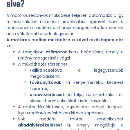
elve?
A motoros redőnyök működése teljesen automatizált, így
a használatuk minimális erőfeszítést igényel. Ezek a
rendszerek a modern otthonok elengedhetetlen elemei,
nem véletlenül terjednek gyorsan.
A motoros redőny működése a következőképpen néz
ki:
A tengelybe
csőmotor
kerül beépítésre, amely a
redőny mozgatását végzi.
A működtetés történhet:
Falikapcsolóval
, a legegyszerűbb
megoldásként,
távirányítóval
, ha kényelmesebb kezelést
szeretne,
okosvezérléssel
, ha teljes automatizálást és
okosotthon-funkciókat kíván használni.
A motor kíméletesen, egyenletes erővel dolgozik,
így a redőny kevésbé van kitéve kopásnak.
Sok modern motor rendelkezhet
akadályérzékeléssel
is, amely megállítja a