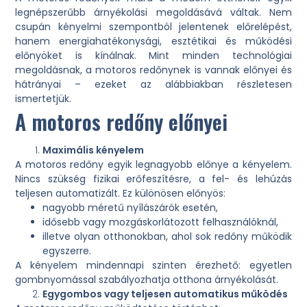
legnépszerűbb árnyékolási megoldásává váltak. Nem
csupán kényelmi szempontból jelentenek előrelépést,
hanem energiahatékonysági, esztétikai és működési
előnyöket is kínálnak. Mint minden technológiai
megoldásnak, a motoros redőnynek is vannak előnyei és
hátrányai – ezeket az alábbiakban részletesen
ismertetjük.
A motoros redőny előnyei
Maximális kényelem
A motoros redőny egyik legnagyobb előnye a kényelem.
Nincs szükség fizikai erőfeszítésre, a fel- és lehúzás
teljesen automatizált. Ez különösen előnyös:
nagyobb méretű nyílászárók esetén,
idősebb vagy mozgáskorlátozott felhasználóknál,
illetve olyan otthonokban, ahol sok redőny működik
egyszerre.
A kényelem mindennapi szinten érezhető: egyetlen
gombnyomással szabályozhatja otthona árnyékolását.
Egygombos vagy teljesen automatikus működés