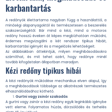
karbantartás
A redőnyök élettartama nagyban függ a használattól, a
minőségi alapanyagoktól és természetesen a beszerelés
szakszerűségétől. Bár mind a kézi, mind a motoros
redőny hosszú éveken át képes megbízhatóan működni,
érdemes megvizsgálni a két rendszer tipikus hibáit,
karbantartási igényét és a megelőzés lehetőségeit.
Az alábbiakban áttekintjük, milyen meghibásodásokra
számíthat, és mit tehet azért, hogy redőnye minél
tovább kifogástalan állapotban maradjon.
Kézi redőny tipikus hibái
A kézi redőnyök működése mechanikus elven alapul, így
a meghibásodások többsége az alkatrészek természetes
elhasználódásához köthető.
Gurtni vagy zsinór szakadás
A gurtni vagy zsinór a kézi redőny egyik leginkább igénybe
vett eleme. Folyamatos húzás, dörzsölődés és terhelés