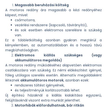
Magasabb beruházási költség
A motoros redőny ára magasabb a kézi redőnyéhez
képest, mivel:
csőmotorra,
vezérlési rendszerre (kapcsoló, távirányító),
és sok esetben elektromos szerelésre is szükség
van.
Ez a többletköltség azonban gyakran megtérül a
kényelemben, az automatizálásban és a hosszú távú
megbízhatóságban.
Elektromos kiállás szükséges (vagy
akkumulátoros megoldás)
A motoros redőny működéséhez alapvetően elektromos
csatlakozásra van szükség. Ez némi előkészítést igényel,
főleg utólagos szerelés esetén. Alternatív megoldásként
léteznek
akkumulátoros motorok
, azonban ezek:
rendszeres töltést igényelnek,
és teljesítményük korlátozottabb lehet.
Új építésű házaknál a kiállás kialakítása egyszerű,
felújításoknál viszont extra munkát jelenthet.
Motorhibák előfordulhatnak, bár ritkán