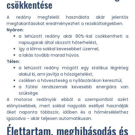
csökkentése
A redőny megfelelő használata akár jelentős
megtakarításokat eredményezhet a rezsiköltségekben.
Nyáron:
a lehúzott redőny akár 90%-kal csökkentheti a
napsugarak által okozott hőterhelést,
így a klíma sokkal kevesebbet üzemel,
a lakás tovább marad hűvös.
Télen:
a lehúzott redőny mögött egy statikus légréteg
alakul ki, ami javítja a hőszigetelést,
csökken a hőveszteség a nyílászárókon keresztül,
a fűtési rendszernek kevesebb energiára van
szüksége.
A motoros redőnyök ebből a szempontból azért
előnyösebbek, mert sokkal nagyobb eséllyel használják
őket naponta többször, időben és a hőmérséklethez
igazodva – akár teljesen automatikusan.
Élettartam, meghibásodás és