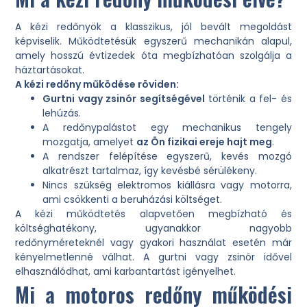
A kézi redőnyök a klasszikus, jól bevált megoldást
képviselik. Működtetésük egyszerű mechanikán alapul,
amely hosszú évtizedek óta megbízhatóan szolgálja a
háztartásokat.
A kézi redőny működése röviden:
Gurtni vagy zsinór segítségével
történik a fel- és
lehúzás.
A redőnypalástot egy mechanikus tengely
mozgatja, amelyet
az Ön fizikai ereje hajt meg
.
A rendszer felépítése egyszerű, kevés mozgó
alkatrészt tartalmaz, így kevésbé sérülékeny.
Nincs szükség elektromos kiállásra vagy motorra,
ami csökkenti a beruházási költséget.
A kézi működtetés alapvetően megbízható és
költséghatékony, ugyanakkor nagyobb
redőnyméreteknél vagy gyakori használat esetén már
kényelmetlenné válhat. A gurtni vagy zsinór idővel
elhasználódhat, ami karbantartást igényelhet.
Mi a motoros redőny működési