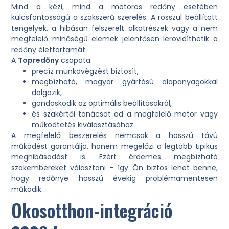
Mind a kézi, mind a motoros redőny esetében
kulcsfontosságú a szakszerű szerelés. A rosszul beállított
tengelyek, a hibásan felszerelt alkatrészek vagy a nem
megfelelő minőségű elemek jelentősen lerövidíthetik a
redőny élettartamát.
A
Topredőny
csapata:
precíz munkavégzést biztosít,
megbízható, magyar gyártású alapanyagokkal
dolgozik,
gondoskodik az optimális beállításokról,
és szakértői tanácsot ad a megfelelő motor vagy
működtetés kiválasztásához.
A megfelelő beszerelés nemcsak a hosszú távú
működést garantálja, hanem megelőzi a legtöbb tipikus
meghibásodást is. Ezért érdemes megbízható
szakembereket választani – így Ön biztos lehet benne,
hogy redőnye hosszú évekig problémamentesen
működik.
Okosotthon-integráció