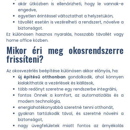
akár útközben is ellenőrizheti, hogy le vannak-e
engedve,
egyetlen érintéssel változtathat a helyzetükön,
távollét esetén is vezérelheti a rendszert, növelve a
biztonságot.
Ez különösen hasznos nyaralás, hosszabb távollét vagy
home office közben.
Mikor éri meg okosrendszerre
frissíteni?
Az okosvezérlés beépítése különösen akkor előnyös, ha:
új építésű otthonban
gondolkodik, ahol könnyen
kialakíthatók a vezérlések és kiállások,
több redőnyt szeretne egy rendszerbe integrálni,
fontos Önnek a komfort, az automatizálás és a
modern technológia,
energiahatékonyabbá szeretné tenni otthonát,
gyakran tartózkodik távol, és szeretné növelni a
biztonságot,
nagy üvegfelületek miatt fontos az árnyékolás