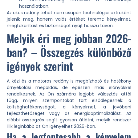
használatban.
Az okos redőny tehát nem csupán technológiai extraként
jelenik meg, hanem valós értéket teremt: kényelmet,
megtakarítást és biztonságot nyújt hosszú távon.
Melyik éri meg jobban 2026-
ban? – Összegzés különböző
igények szerint
A kézi és a motoros redőny is megbízható és hatékony
árnyékolási megoldás, de egészen más előnyökkel
rendelkeznek. Az Ön számára legjobb választás attól
függ, milyen szempontokat tart elsődlegesnek: a
költséghatékonyságot, a kényelmet, a jövőbeni
fejleszthetőséget vagy az energiaoptimalizálást. Az
alábbi összegzés segít gyorsan átlátni, melyik rendszer
illik leginkább az Ön igényeihez 2026-ban.
Ha a legfontosabb a kényelem