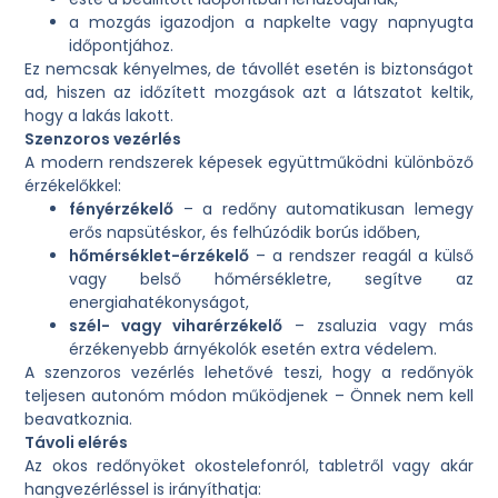
a mozgás igazodjon a napkelte vagy napnyugta
időpontjához.
Ez nemcsak kényelmes, de távollét esetén is biztonságot
ad, hiszen az időzített mozgások azt a látszatot keltik,
hogy a lakás lakott.
Szenzoros vezérlés
A modern rendszerek képesek együttműködni különböző
érzékelőkkel:
fényérzékelő
– a redőny automatikusan lemegy
erős napsütéskor, és felhúzódik borús időben,
hőmérséklet-érzékelő
– a rendszer reagál a külső
vagy belső hőmérsékletre, segítve az
energiahatékonyságot,
szél- vagy viharérzékelő
– zsaluzia vagy más
érzékenyebb árnyékolók esetén extra védelem.
A szenzoros vezérlés lehetővé teszi, hogy a redőnyök
teljesen autonóm módon működjenek – Önnek nem kell
beavatkoznia.
Távoli elérés
Az okos redőnyöket okostelefonról, tabletről vagy akár
hangvezérléssel is irányíthatja: