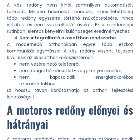
A kézi redőny nem kínál semmilyen automatizált
funkciót. Minden használat manuális, nincs lehetőség
több redőny egyszerre történő működtetésére, nincs
időzítés, és nem vezérelhető távolról. Ez a mindennapi
rutinban jelentős kényelmi különbséget eredményezhet.
Nem integrálható okosotthon rendszerbe
A modernebb otthonokban egyre több eszköz
kommunikál egymással. A kézi redőny viszont teljesen
kívül esik az okosotthon-ökoszisztémán:
nem vezérelhető telefonról,
nem reagál hőmérséklet- vagy fényérzékelőre,
nem kapcsolódik energiatakarékos
üzemmódokhoz.
Ez hosszú távon korlátozhatja az otthon fejlesztési
lehetőségeit.
A motoros redőny előnyei és
hátrányai
A motoros redőnyök mára a modern otthonok egyik