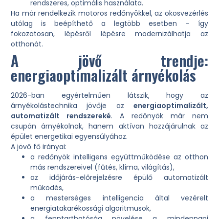
rendszeres, optimális használata.
Ha már rendelkezik motoros redőnyökkel, az okosvezérlés
utólag is beépíthető a legtöbb esetben – így
fokozatosan, lépésről lépésre modernizálhatja az
otthonát.
A jövő trendje:
energiaoptimalizált árnyékolás
2026-ban egyértelműen látszik, hogy az
árnyékolástechnika jövője az
energiaoptimalizált,
automatizált rendszereké
. A redőnyök már nem
csupán árnyékolnak, hanem aktívan hozzájárulnak az
épület energetikai egyensúlyához.
A jövő fő irányai:
a redőnyök intelligens együttműködése az otthon
más rendszereivel (fűtés, klíma, világítás),
az időjárás-előrejelzésre épülő automatizált
működés,
a mesterséges intelligencia által vezérelt
energiatakarékossági algoritmusok,
a fenntarthatóság növelése a mindennapi