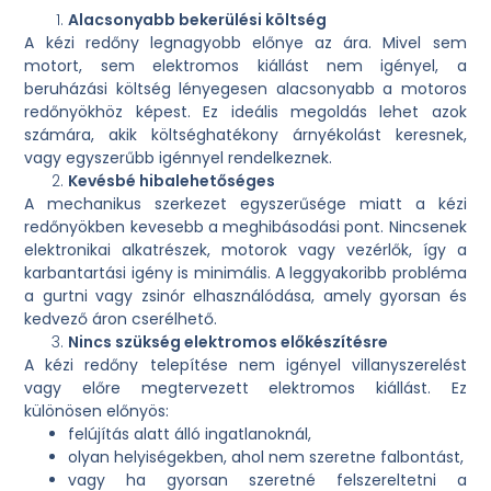
Alacsonyabb bekerülési költség
A kézi redőny legnagyobb előnye az ára. Mivel sem
motort, sem elektromos kiállást nem igényel, a
beruházási költség lényegesen alacsonyabb a motoros
redőnyökhöz képest. Ez ideális megoldás lehet azok
számára, akik költséghatékony árnyékolást keresnek,
vagy egyszerűbb igénnyel rendelkeznek.
Kevésbé hibalehetőséges
A mechanikus szerkezet egyszerűsége miatt a kézi
redőnyökben kevesebb a meghibásodási pont. Nincsenek
elektronikai alkatrészek, motorok vagy vezérlők, így a
karbantartási igény is minimális. A leggyakoribb probléma
a gurtni vagy zsinór elhasználódása, amely gyorsan és
kedvező áron cserélhető.
Nincs szükség elektromos előkészítésre
A kézi redőny telepítése nem igényel villanyszerelést
vagy előre megtervezett elektromos kiállást. Ez
különösen előnyös:
felújítás alatt álló ingatlanoknál,
olyan helyiségekben, ahol nem szeretne falbontást,
vagy ha gyorsan szeretné felszereltetni a