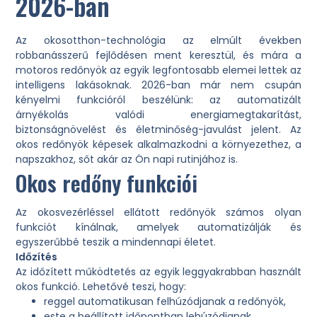
2026-ban
Az okosotthon-technológia az elmúlt években
robbanásszerű fejlődésen ment keresztül, és mára a
motoros redőnyök az egyik legfontosabb elemei lettek az
intelligens lakásoknak. 2026-ban már nem csupán
kényelmi funkcióról beszélünk: az automatizált
árnyékolás valódi energiamegtakarítást,
biztonságnövelést és életminőség-javulást jelent. Az
okos redőnyök képesek alkalmazkodni a környezethez, a
napszakhoz, sőt akár az Ön napi rutinjához is.
Okos redőny funkciói
Az okosvezérléssel ellátott redőnyök számos olyan
funkciót kínálnak, amelyek automatizálják és
egyszerűbbé teszik a mindennapi életet.
Időzítés
Az időzített működtetés az egyik leggyakrabban használt
okos funkció. Lehetővé teszi, hogy:
reggel automatikusan felhúzódjanak a redőnyök,
este a beállított időpontban lehúzódjanak,