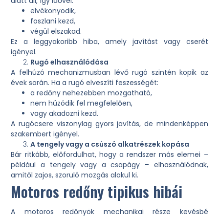
alatt áll, így idővel:
elvékonyodik,
foszlani kezd,
végül elszakad.
Ez a leggyakoribb hiba, amely javítást vagy cserét
igényel.
Rugó elhasználódása
A felhúzó mechanizmusban lévő rugó szintén kopik az
évek során. Ha a rugó elveszíti feszességét:
a redőny nehezebben mozgatható,
nem húzódik fel megfelelően,
vagy akadozni kezd.
A rugócsere viszonylag gyors javítás, de mindenképpen
szakembert igényel.
A tengely vagy a csúszó alkatrészek kopása
Bár ritkább, előfordulhat, hogy a rendszer más elemei –
például a tengely vagy a csapágy – elhasználódnak,
amitől zajos, szoruló mozgás alakul ki.
Motoros redőny tipikus hibái
A motoros redőnyök mechanikai része kevésbé