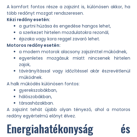
A komfort fontos része a zajszint is, különösen akkor, ha
több redőnyt mozgat rendszeresen.
Kézi redőny esetén:
a gurtni húzása és engedése hangos lehet,
a szerkezet hirtelen mozdulatokra rezonál,
éjszaka vagy kora reggel zavaró lehet.
Motoros redőny esetén:
a modern motorok alacsony zajszinttel működnek,
egyenletes mozgásuk miatt nincsenek hirtelen
zajok,
távirányítással vagy időzítéssel akár észrevétlenül
működnek.
A halk működés különösen fontos:
gyerekszobákban,
hálószobákban,
társasházakban.
A zajszint tehát újabb olyan tényező, ahol a motoros
redőny egyértelmű előnyt élvez.
Energiahatékonyság és