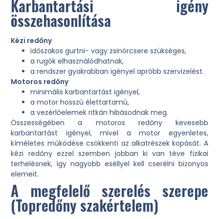
Karbantartási igény
összehasonlítása
Kézi redőny
időszakos gurtni- vagy zsinórcsere szükséges,
a rugók elhasználódhatnak,
a rendszer gyakrabban igényel apróbb szervizelést.
Motoros redőny
minimális karbantartást igényel,
a motor hosszú élettartamú,
a vezérlőelemek ritkán hibásodnak meg.
Összességében a motoros redőny kevesebb
karbantartást igényel, mivel a motor egyenletes,
kíméletes működése csökkenti az alkatrészek kopását. A
kézi redőny ezzel szemben jobban ki van téve fizikai
terhelésnek, így nagyobb eséllyel kell cserélni bizonyos
elemeit.
A megfelelő szerelés szerepe
(Topredőny szakértelem)