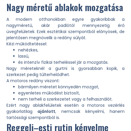
Nagy méretű ablakok mozgatása
A modern otthonokban egyre gyakoribbak a
nagyméretű, akár padlótól mennyezetig érő
üvegfelületek. Ezek esztétikai szempontból előnyösek, de
jelentősen megnövelik a redőny súlyát.
Kézi működtetéssel:
nehézkes,
lassú,
és intenzív fizikai terheléssel jár a mozgatás.
Nagy méreteknél a gurtni is gyorsabban kopik, a
szerkezet pedig túlterhelődhet.
A motoros redőny viszont:
bármilyen méretet könnyedén mozgat,
egyenletes működést biztosít,
nem terheli a szerkezetet vagy a felhasználót.
Ezért nagy ablakfelületek esetén a motoros vezérlés
gyakorlatilag
ajánlott
, nemcsak kényelmi, hanem
tartóssági szempontból is.
Reggeli–esti rutin kényelme