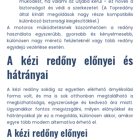
működést, ha valami az útjába kerül – ez növeli a
biztonságot és védi a szerkezetet. (A Topredőny
által kínált megoldások nagy része kompatibilis
különböző biztonsági kiegészítőkkel.)
A motoros működtetésnek köszönhetően a redőny
használata egyszerűbb, gyorsabb és kényelmesebb,
különösen nagy méretű felületeknél vagy több redőny
egyidejű vezérlése esetén.
A kézi redőny előnyei és
hátrányai
A kézi redőny sokáig az egyetlen elérhető árnyékolási
forma volt, és ma is sok otthonban megtalálható a
megbízhatósága, egyszerűsége és kedvező ára miatt.
Ugyanakkor fontos megvizsgálni, milyen előnyökkel és
hátrányokkal jár ez a megoldás, különösen akkor, amikor
egyre több modern alternatíva érhető el.
A kézi redőny előnyei