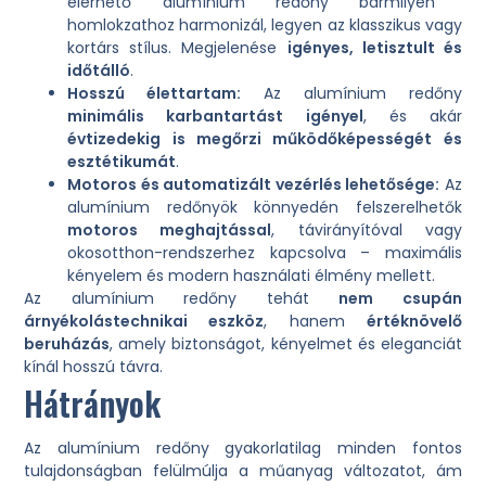
elérhető alumínium redőny bármilyen
homlokzathoz harmonizál, legyen az klasszikus vagy
kortárs stílus. Megjelenése
igényes, letisztult és
időtálló
.
Hosszú élettartam:
Az alumínium redőny
minimális karbantartást igényel
, és akár
évtizedekig is megőrzi működőképességét és
esztétikumát
.
Motoros és automatizált vezérlés lehetősége:
Az
alumínium redőnyök könnyedén felszerelhetők
motoros meghajtással
, távirányítóval vagy
okosotthon-rendszerhez kapcsolva – maximális
kényelem és modern használati élmény mellett.
Az alumínium redőny tehát
nem csupán
árnyékolástechnikai eszköz
, hanem
értéknövelő
beruházás
, amely biztonságot, kényelmet és eleganciát
kínál hosszú távra.
Hátrányok
Az alumínium redőny gyakorlatilag minden fontos
tulajdonságban felülmúlja a műanyag változatot, ám