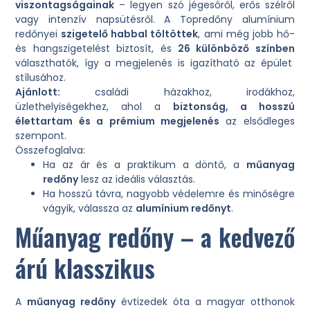
viszontagságainak
– legyen szó jégesőről, erős szélről
vagy intenzív napsütésről. A Topredőny alumínium
redőnyei
szigetelő habbal töltöttek
, ami még jobb hő-
és hangszigetelést biztosít, és
26 különböző színben
választhatók, így a megjelenés is igazítható az épület
stílusához.
Ajánlott:
családi házakhoz, irodákhoz,
üzlethelyiségekhez, ahol a
biztonság, a hosszú
élettartam és a prémium megjelenés
az elsődleges
szempont.
Összefoglalva:
Ha az ár és a praktikum a döntő, a
műanyag
redőny
lesz az ideális választás.
Ha hosszú távra, nagyobb védelemre és minőségre
vágyik, válassza az
alumínium redőnyt
.
Műanyag redőny – a kedvező
árú klasszikus
A
műanyag redőny
évtizedek óta a magyar otthonok