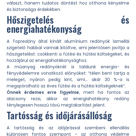
választ, hanem tudatos döntést hoz otthona kényelme
és biztonsága érdekében.
Hőszigetelés és
energiahatékonyság
A Topredőny által kínált alumínium redőnyök lamellái
szigetelő habbal vannak kitöltve, ami jelentősen javítja a
hőszigetelést: csökkenti a fűtési és hűtési költségeket, és
hozzájárul az energiahatékonysághoz.
A műanyag redőnyöknél is találunk energia- és
fényvédelemre vonatkozó előnyöket: “télen bent tartja a
meleget, nyáron pedig kint, ami… akár 30 %-a is
megspórolható az éves fűtési és a hűtési költségeknek”.
Önnek érdemes erre figyelnie
, mert ha fontos az
alacsony rezsi, akkor az energiahatékony redőny
ténylegesen hosszú távú megtakarítást jelent.
Tartósság és időjárásállóság
A tartósság és az időjárással szembeni ellenállás
különösen fontos szempont – az otthona védelme