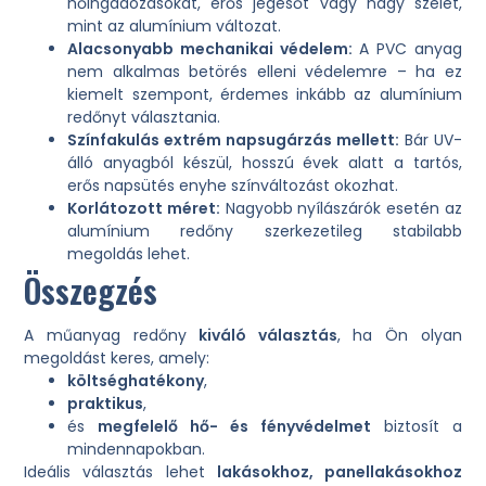
hőingadozásokat, erős jégesőt vagy nagy szelet,
mint az alumínium változat.
Alacsonyabb mechanikai védelem:
A PVC anyag
nem alkalmas betörés elleni védelemre – ha ez
kiemelt szempont, érdemes inkább az alumínium
redőnyt választania.
Színfakulás extrém napsugárzás mellett:
Bár UV-
álló anyagból készül, hosszú évek alatt a tartós,
erős napsütés enyhe színváltozást okozhat.
Korlátozott méret:
Nagyobb nyílászárók esetén az
alumínium redőny szerkezetileg stabilabb
megoldás lehet.
Összegzés
A műanyag redőny
kiváló választás
, ha Ön olyan
megoldást keres, amely:
költséghatékony
,
praktikus
,
és
megfelelő hő- és fényvédelmet
biztosít a
mindennapokban.
Ideális választás lehet
lakásokhoz, panellakásokhoz