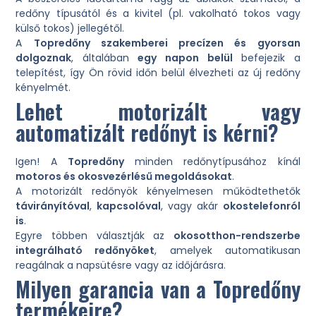
redőny típusától és a kivitel (pl. vakolható tokos vagy
külső tokos) jellegétől.
A
Topredőny szakemberei precízen és gyorsan
dolgoznak
, általában
egy napon belül
befejezik a
telepítést, így Ön rövid időn belül élvezheti az új redőny
kényelmét.
Lehet motorizált vagy
automatizált redőnyt is kérni?
Igen! A
Topredőny
minden redőnytípusához kínál
motoros és okosvezérlésű megoldásokat
.
A motorizált redőnyök kényelmesen működtethetők
távirányítóval
,
kapcsolóval
, vagy akár
okostelefonról
is
.
Egyre többen választják az
okosotthon-rendszerbe
integrálható redőnyöket
, amelyek automatikusan
reagálnak a napsütésre vagy az időjárásra.
Milyen garancia van a Topredőny
termékeire?