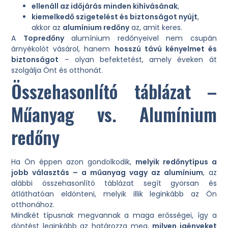
ellenáll az időjárás minden kihívásának
,
kiemelkedő szigetelést és biztonságot nyújt
,
akkor az
alumínium redőny
az, amit keres.
A
Topredőny
alumínium redőnyeivel nem csupán
árnyékolót vásárol, hanem
hosszú távú kényelmet és
biztonságot
– olyan befektetést, amely éveken át
szolgálja Önt és otthonát.
Összehasonlító táblázat –
Műanyag vs. Alumínium
redőny
Ha Ön éppen azon gondolkodik,
melyik redőnytípus a
jobb választás – a műanyag vagy az alumínium
, az
alábbi összehasonlító táblázat segít gyorsan és
átláthatóan eldönteni, melyik illik leginkább az Ön
otthonához.
Mindkét típusnak megvannak a maga erősségei, így a
döntést leginkább az határozza meg,
milyen igényeket