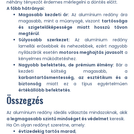
néhány tényezőt érdemes mérlegelni a döntés előtt.
A főbb hátrányai:
Magasabb kezdeti ár:
Az alumínium redőny ára
magasabb, mint a műanyagé, viszont
tartóssága
és szigetelőképessége miatt hosszú távon
megtérül
.
Súlyosabb szerkezet:
Az alumínium redőny
lamellái erősebbek és nehezebbek, ezért nagyobb
nyílászárók esetén
motoros meghajtás javasolt
a
kényelmes működtetéshez.
Nagyobb befektetés, de prémium élmény:
Bár a
kezdeti költség magasabb, a
karbantartásmentesség, az esztétikum és a
biztonság
miatt ez a típus egyértelműen
értékállóbb befektetés
.
Összegzés
Az alumínium redőny ideális választás mindazoknak, akik
a legmagasabb szintű minőséget és védelmet
keresik.
Ha Ön olyan redőnyt szeretne, amely:
évtizedekig tartós marad
,