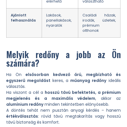
elérhető
választható
Ajánlott
Lakások,
Családi házak,
felhasználás
panellakások,
irodák, üzletek,
nyaralók
prémium
otthonok
Melyik redőny a jobb az Ön
számára?
Ha Ön
elsősorban kedvező árú, megbízható és
egyszerű megoldást
keres, a
műanyag redőny
ideális
választás.
Ha viszont a cél a
hosszú távú befektetés, a prémium
megjelenés és a maximális védelem
, akkor az
alumínium redőny
minden tekintetben előnyösebb.
A döntés tehát nem pusztán anyagi kérdés – hanem
értékválasztás
: rövid távú megtakarítás vagy hosszú
távú biztonság és komfort.