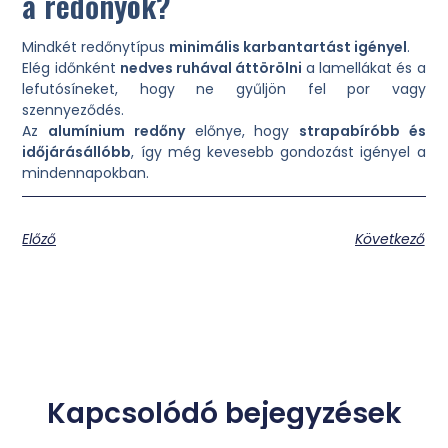
a redőnyök?
Mindkét redőnytípus
minimális karbantartást igényel
.
Elég időnként
nedves ruhával áttörölni
a lamellákat és a
lefutósíneket, hogy ne gyűljön fel por vagy
szennyeződés.
Az
alumínium redőny
előnye, hogy
strapabíróbb és
időjárásállóbb
, így még kevesebb gondozást igényel a
mindennapokban.
Előző
Következő
Kapcsolódó bejegyzések