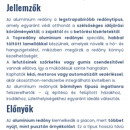
Jellemzők
Az alumínium redőny a
legstrapabíróbb redőnytípus
,
amely egyaránt védi otthonát a
szélsőséges időjárási
körülményektől
, a
zajoktól
és a
betörési kísérletektől
.
A
Topredőny alumínium redőnyei
speciális,
habbal
töltött lamellákkal
készülnek, amelyek növelik a hő- és
hangszigetelést, miközben megőrzik a redőny könnyű
kezelhetőségét.
A
lefutósínek szőrkefés vagy gumis csendesítővel
vannak ellátva, így a működésük szinte hangtalan.
Kaphatók
kézi, motoros vagy automatizált vezérléssel
,
akár okosotthon-rendszerbe integrálható kivitelben is.
Az alumínium redőnyök
bármilyen típusú ingatlanra
felszerelhetők – új építésű és felújított házakhoz,
irodákhoz, üzlethelyiségekhez egyaránt ideális választás.
Előnyök
Az
alumínium redőny
kiemelkedik a piacon, mert
többet
nyújt, mint pusztán árnyékolást
. Ez a típus hosszú távú