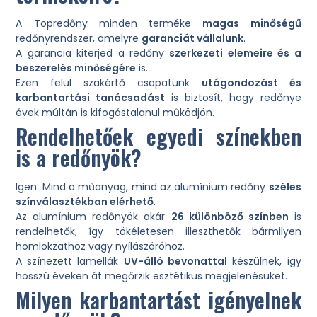
A Topredőny minden terméke
magas minőségű
redőnyrendszer, amelyre
garanciát vállalunk
.
A garancia kiterjed a redőny
szerkezeti elemeire és a
beszerelés minőségére
is.
Ezen felül szakértő csapatunk
utógondozást és
karbantartási tanácsadást
is biztosít, hogy redőnye
évek múltán is kifogástalanul működjön.
Rendelhetőek egyedi színekben
is a redőnyök?
Igen. Mind a műanyag, mind az alumínium redőny
széles
színválasztékban elérhető
.
Az alumínium redőnyök akár
26 különböző színben
is
rendelhetők, így tökéletesen illeszthetők bármilyen
homlokzathoz vagy nyílászáróhoz.
A színezett lamellák
UV-álló bevonattal
készülnek, így
hosszú éveken át megőrzik esztétikus megjelenésüket.
Milyen karbantartást igényelnek