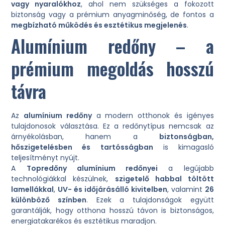
vagy nyaralókhoz
, ahol nem szükséges a fokozott
biztonság vagy a prémium anyagminőség, de fontos a
megbízható működés és esztétikus megjelenés
.
Alumínium redőny – a
prémium megoldás hosszú
távra
Az
alumínium redőny
a modern otthonok és igényes
tulajdonosok választása. Ez a redőnytípus nemcsak az
árnyékolásban, hanem a
biztonságban,
hőszigetelésben és tartósságban
is kimagasló
teljesítményt nyújt.
A
Topredőny alumínium redőnyei
a legújabb
technológiákkal készülnek,
szigetelő habbal töltött
lamellákkal
,
UV- és időjárásálló kivitelben
, valamint
26
különböző színben
. Ezek a tulajdonságok együtt
garantálják, hogy otthona hosszú távon is biztonságos,
energiatakarékos és esztétikus maradjon.