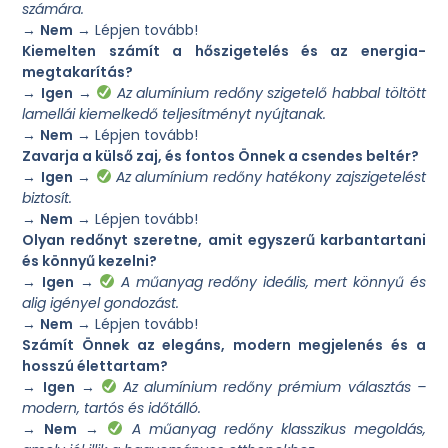
számára.
→
Nem
→ Lépjen tovább!
Kiemelten számít a hőszigetelés és az energia-
megtakarítás?
→
Igen
→
Az alumínium redőny szigetelő habbal töltött
lamellái kiemelkedő teljesítményt nyújtanak.
→
Nem
→ Lépjen tovább!
Zavarja a külső zaj, és fontos Önnek a csendes beltér?
→
Igen
→
Az alumínium redőny hatékony zajszigetelést
biztosít.
→
Nem
→ Lépjen tovább!
Olyan redőnyt szeretne, amit egyszerű karbantartani
és könnyű kezelni?
→
Igen
→
A műanyag redőny ideális, mert könnyű és
alig igényel gondozást.
→
Nem
→ Lépjen tovább!
Számít Önnek az elegáns, modern megjelenés és a
hosszú élettartam?
→
Igen
→
Az alumínium redőny prémium választás –
modern, tartós és időtálló.
→
Nem
→
A műanyag redőny klasszikus megoldás,