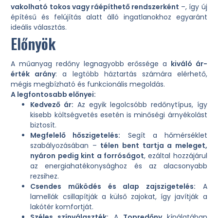
vakolható tokos vagy ráépíthető rendszerként
–, így új
építésű és felújítás alatt álló ingatlanokhoz egyaránt
ideális választás.
Előnyök
A műanyag redőny legnagyobb erőssége a
kiváló ár-
érték arány
: a legtöbb háztartás számára elérhető,
mégis megbízható és funkcionális megoldás.
A legfontosabb előnyei:
Kedvező ár:
Az egyik legolcsóbb redőnytípus, így
kisebb költségvetés esetén is minőségi árnyékolást
biztosít.
Megfelelő hőszigetelés:
Segít a hőmérséklet
szabályozásában –
télen bent tartja a meleget,
nyáron pedig kint a forróságot
, ezáltal hozzájárul
az energiahatékonysághoz és az alacsonyabb
rezsihez.
Csendes működés és alap zajszigetelés:
A
lamellák csillapítják a külső zajokat, így javítják a
lakótér komfortját.
Széles színválaszték:
A
Topredőny
kínálatában