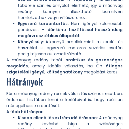
többféle szín és árnyalat elérhető, így a műanyag
redőny könnyen illeszthető bármilyen
homlokzathoz vagy nyílászáróhoz.
Egyszerű karbantartás:
Nem igényel különösebb
gondozást –
időnkénti tisztítással hosszú ideig
megőrzi esztétikus állapotát
.
Könnyű súly:
A könnyű lamellák miatt a szerelés és
használat is egyszerű, motoros vezérlés esetén
pedig teljesen automatizálható.
A műanyag redőny tehát
praktikus és gazdaságos
megoldás
, amely ideális választás, ha Ön
átlagos
szigetelési igényű, költséghatékony
megoldást keres.
Hátrányok
Bár a műanyag redőny remek választás számos esetben,
érdemes tisztában lenni a korlátaival is, hogy reálisan
mérlegelhesse a döntését.
A főbb hátrányai:
Kisebb ellenállás extrém időjárásban:
A műanyag
redőny kevésbé bírja a szélsőséges