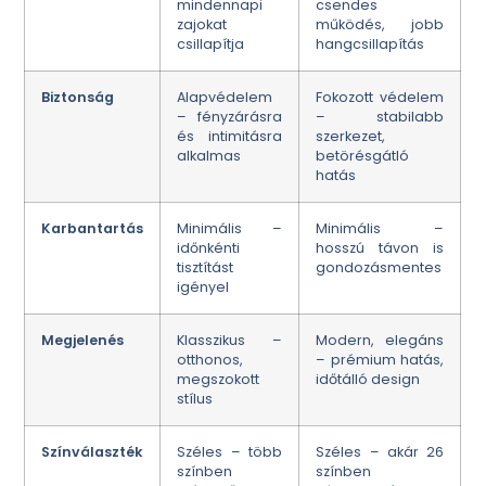
mindennapi
csendes
zajokat
működés, jobb
csillapítja
hangcsillapítás
Biztonság
Alapvédelem
Fokozott védelem
– fényzárásra
– stabilabb
és intimitásra
szerkezet,
alkalmas
betörésgátló
hatás
Karbantartás
Minimális –
Minimális –
időnkénti
hosszú távon is
tisztítást
gondozásmentes
igényel
Megjelenés
Klasszikus –
Modern, elegáns
otthonos,
– prémium hatás,
megszokott
időtálló design
stílus
Színválaszték
Széles – több
Széles – akár 26
színben
színben