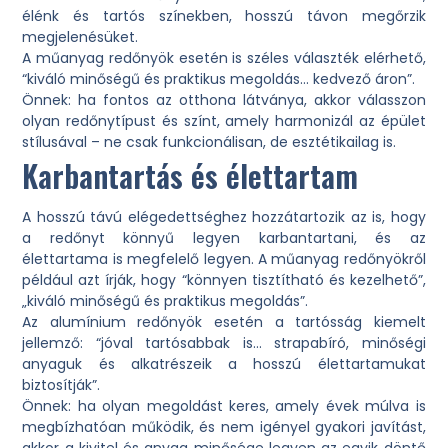
élénk és tartós színekben, hosszú távon megőrzik
megjelenésüket.
A műanyag redőnyök esetén is széles választék elérhető,
“kiváló minőségű és praktikus megoldás… kedvező áron”.
Önnek: ha fontos az otthona látványa, akkor válasszon
olyan redőnytípust és színt, amely harmonizál az épület
stílusával – ne csak funkcionálisan, de esztétikailag is.
Karbantartás és élettartam
A hosszú távú elégedettséghez hozzátartozik az is, hogy
a redőnyt könnyű legyen karbantartani, és az
élettartama is megfelelő legyen. A műanyag redőnyökről
például azt írják, hogy “könnyen tisztítható és kezelhető”,
„kiváló minőségű és praktikus megoldás”.
Az alumínium redőnyök esetén a tartósság kiemelt
jellemző: “jóval tartósabbak is… strapabíró, minőségi
anyaguk és alkatrészeik a hosszú élettartamukat
biztosítják”.
Önnek: ha olyan megoldást keres, amely évek múlva is
megbízhatóan működik, és nem igényel gyakori javítást,
akkor a kivitel és anyag minősége legyen az egyik döntő