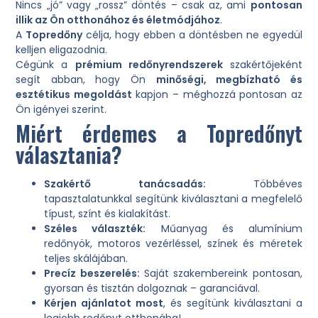
Nincs „jó” vagy „rossz” döntés – csak az, ami
pontosan
illik az Ön otthonához és életmódjához
.
A
Topredőny
célja, hogy ebben a döntésben ne egyedül
kelljen eligazodnia.
Cégünk a
prémium redőnyrendszerek
szakértőjeként
segít abban, hogy Ön
minőségi, megbízható és
esztétikus megoldást
kapjon – méghozzá pontosan az
Ön igényei szerint.
Miért érdemes a Topredőnyt
választania?
Szakértő tanácsadás:
Többéves
tapasztalatunkkal segítünk kiválasztani a megfelelő
típust, színt és kialakítást.
Széles választék:
Műanyag és alumínium
redőnyök, motoros vezérléssel, színek és méretek
teljes skálájában.
Precíz beszerelés:
Saját szakembereink pontosan,
gyorsan és tisztán dolgoznak – garanciával.
Kérjen ajánlatot most
, és segítünk kiválasztani a
legjobb redőnyt otthonába!