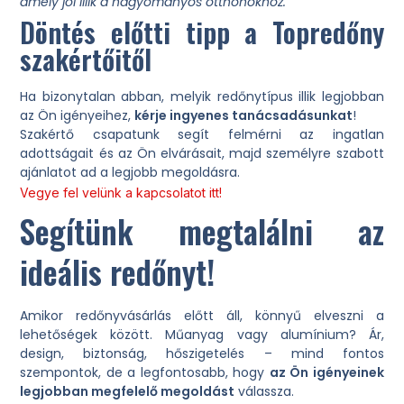
amely jól illik a hagyományos otthonokhoz.
Döntés előtti tipp a Topredőny
szakértőitől
Ha bizonytalan abban, melyik redőnytípus illik legjobban
az Ön igényeihez,
kérje ingyenes tanácsadásunkat
!
Szakértő csapatunk segít felmérni az ingatlan
adottságait és az Ön elvárásait, majd személyre szabott
ajánlatot ad a legjobb megoldásra.
Vegye fel velünk a kapcsolatot itt!
Segítünk megtalálni az
ideális redőnyt!
Amikor redőnyvásárlás előtt áll, könnyű elveszni a
lehetőségek között. Műanyag vagy alumínium? Ár,
design, biztonság, hőszigetelés – mind fontos
szempontok, de a legfontosabb, hogy
az Ön igényeinek
legjobban megfelelő megoldást
válassza.