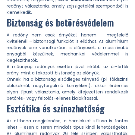
redőnyt választania, amely zajszigetelési szempontból is
kiemelkedik.
Biztonság és betörésvédelem
A redőny nem csak árnyékol, hanem – megfelelő
kivitelénél – biztonsági funkciót is elláthat. Az alumínium
redőnyök erre vonatkozóan is előnyösek: a masszívabb
anyagból készülnek, mechanikai védelemmel is
kiegészíthetők.
A műanyag redőnyök esetén jóval inkább az ár-érték
arány, mint a fokozott biztonság az előnyük.
Önnek: ha a biztonság elsődleges tényező (pl. földszinti
ablakoknál, nagyforgalmú környéken), akkor érdemes
olyan típust választania, amely kifejezetten rendelkezik
betörés- vagy feltolás-ellenes kialakítással.
Esztétika és színezhetőség
Az otthona megjelenése, a homlokzat stílusa is fontos
lehet – ezen a téren mindkét típus kínál lehetőségeket.
Az alumínium redőnyök 26 féle színben választhatók,