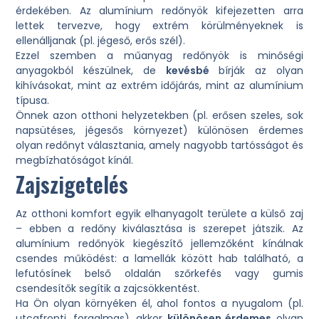
érdekében. Az alumínium redőnyök kifejezetten arra
lettek tervezve, hogy extrém körülményeknek is
ellenálljanak (pl. jégeső, erős szél).
Ezzel szemben a műanyag redőnyök is minőségi
anyagokból készülnek, de
kevésbé
bírják az olyan
kihívásokat, mint az extrém időjárás, mint az alumínium
típusa.
Önnek azon otthoni helyzetekben (pl. erősen szeles, sok
napsütéses, jégesős környezet) különösen érdemes
olyan redőnyt választania, amely nagyobb tartósságot és
megbízhatóságot kínál.
Zajszigetelés
Az otthoni komfort egyik elhanyagolt területe a külső zaj
– ebben a redőny kiválasztása is szerepet játszik. Az
alumínium redőnyök kiegészítő jellemzőként kínálnak
csendes működést: a lamellák között hab található, a
lefutósínek belső oldalán szőrkefés vagy gumis
csendesítők segítik a zajcsökkentést.
Ha Ön olyan környéken él, ahol fontos a nyugalom (pl.
utcafronti, forgalmas), akkor
különösen érdemes
olyan