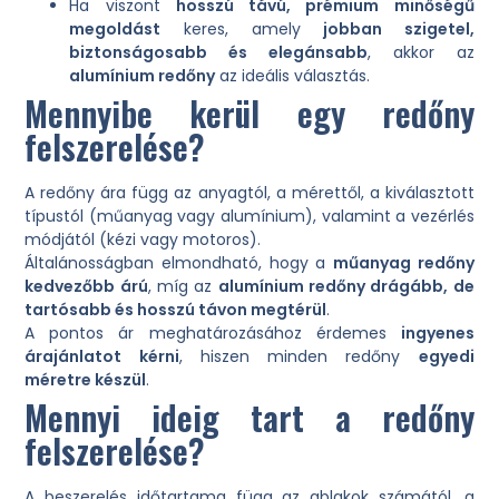
Ha viszont
hosszú távú, prémium minőségű
megoldást
keres, amely
jobban szigetel,
biztonságosabb és elegánsabb
, akkor az
alumínium redőny
az ideális választás.
Mennyibe kerül egy redőny
felszerelése?
A redőny ára függ az anyagtól, a mérettől, a kiválasztott
típustól (műanyag vagy alumínium), valamint a vezérlés
módjától (kézi vagy motoros).
Általánosságban elmondható, hogy a
műanyag redőny
kedvezőbb árú
, míg az
alumínium redőny drágább, de
tartósabb és hosszú távon megtérül
.
A pontos ár meghatározásához érdemes
ingyenes
árajánlatot kérni
, hiszen minden redőny
egyedi
méretre készül
.
Mennyi ideig tart a redőny
felszerelése?
A beszerelés időtartama függ az ablakok számától, a