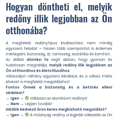
Hogyan döntheti el, melyik
redőny illik legjobban az Ön
otthonába?
A megfelelő redőnytípus kiválasztása nem mindig
egyszerű feladat — hiszen több szempontot is érdemes
mérlegelni: biztonság, ár, tartósság, esztétika és komfort.
Az alábbi
döntési fa
segít abban, hogy gyorsan és
tudatosan megtalálja,
melyik redőny illik legjobban az
Ön otthonához és életstílusához
.
Válaszoljon néhány egyszerű kérdésre, és a válasz máris
elvezet a megfelelő megoldáshoz!
Fontos Önnek a biztonság és a betörés elleni
védelem?
→
Igen
→
Válassza az alumínium redőnyt!
→
Nem
→ Lépjen tovább!
Inkább kedvező áron keres megbízható megoldást?
→
Igen
→
A műanyag redőny a legjobb választás az Ön