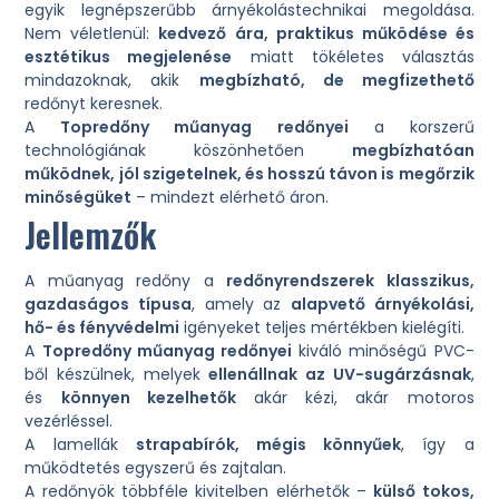
egyik legnépszerűbb árnyékolástechnikai megoldása.
Nem véletlenül:
kedvező ára, praktikus működése és
esztétikus megjelenése
miatt tökéletes választás
mindazoknak, akik
megbízható, de megfizethető
redőnyt keresnek.
A
Topredőny műanyag redőnyei
a korszerű
technológiának köszönhetően
megbízhatóan
működnek, jól szigetelnek, és hosszú távon is megőrzik
minőségüket
– mindezt elérhető áron.
Jellemzők
A műanyag redőny a
redőnyrendszerek klasszikus,
gazdaságos típusa
, amely az
alapvető árnyékolási,
hő- és fényvédelmi
igényeket teljes mértékben kielégíti.
A
Topredőny műanyag redőnyei
kiváló minőségű PVC-
ből készülnek, melyek
ellenállnak az UV-sugárzásnak
,
és
könnyen kezelhetők
akár kézi, akár motoros
vezérléssel.
A lamellák
strapabírók, mégis könnyűek
, így a
működtetés egyszerű és zajtalan.
A redőnyök többféle kivitelben elérhetők –
külső tokos,