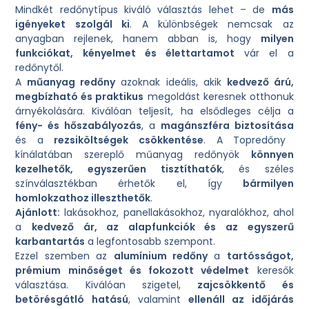
Mindkét redőnytípus kiváló választás lehet – de
más
igényeket szolgál ki
. A különbségek nemcsak az
anyagban rejlenek, hanem abban is, hogy
milyen
funkciókat, kényelmet és élettartamot
vár el a
redőnytől.
A
műanyag redőny
azoknak ideális, akik
kedvező árú,
megbízható és praktikus
megoldást keresnek otthonuk
árnyékolására. Kiválóan teljesít, ha elsődleges célja a
fény- és hőszabályozás
, a
magánszféra biztosítása
és a
rezsiköltségek csökkentése
. A Topredőny
kínálatában szereplő műanyag redőnyök
könnyen
kezelhetők, egyszerűen tisztíthatók
, és széles
színválasztékban érhetők el, így
bármilyen
homlokzathoz illeszthetők
.
Ajánlott:
lakásokhoz, panellakásokhoz, nyaralókhoz, ahol
a
kedvező ár, az alapfunkciók és az egyszerű
karbantartás
a legfontosabb szempont.
Ezzel szemben az
alumínium redőny
a
tartósságot,
prémium minőséget és fokozott védelmet
keresők
választása. Kiválóan szigetel,
zajcsökkentő és
betörésgátló hatású
, valamint
ellenáll az időjárás