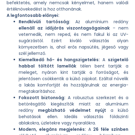
befektetés, amely nemcsak kényelmet, hanem valódi
értéknövekedést is hoz otthonának.
A legfontosabb előnyei:
Rendkívüli tartósság:
Az alumínium redőny
ellenáll az időjárás viszontagságainak
– nem
vetemedik, nem reped, és nem fakul ki az UV-
sugárzástól. Ezért kiváló választás olyan
környezetben is, ahol erős napsütés, jégeső vagy
szél jellemző.
Kiemelkedő hő- és hangszigetelés:
A
szigetelő
habbal töltött lamellák
télen bent tartják a
meleget, nyáron kint tartják a forróságot, és
jelentősen csökkentik a külső zajokat. Ezáltal növelik
a lakás komfortját és hozzájárulnak az energia-
megtakarításhoz.
Fokozott biztonság:
A robusztus szerkezet és a
betörésgátló kiegészítők miatt az alumínium
redőny
megbízható védelmet nyújt
a külső
behatások ellen. Ideális választás földszinti
ablakokra, üzletekre vagy nyaralókra.
Modern, elegáns megjelenés:
A
26 féle színben