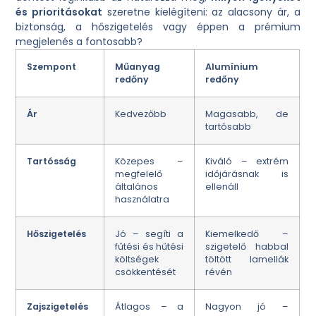
és prioritásokat
szeretne kielégíteni: az alacsony ár, a
biztonság, a hőszigetelés vagy éppen a prémium
megjelenés a fontosabb?
Szempont
Műanyag
Alumínium
redőny
redőny
Ár
Kedvezőbb
Magasabb, de
tartósabb
Tartósság
Közepes –
Kiváló – extrém
megfelelő
időjárásnak is
általános
ellenáll
használatra
Hőszigetelés
Jó – segíti a
Kiemelkedő –
fűtési és hűtési
szigetelő habbal
költségek
töltött lamellák
csökkentését
révén
Zajszigetelés
Átlagos – a
Nagyon jó –