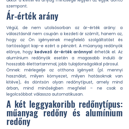
szempont.
Ár-érték arány
Végül, de nem utolsósorban az ár-érték arány: a
választásnál nem csupán a kezdeti ár számít, hanem az,
hogy az Ön igényeinek megfelelő szolgáltatást és
tartósságot kap-e ezért a pénzért. A műanyag redőnyök
előnye, hogy
kedvező ár-érték aránnyal
érhetők el. Az
alumínium redőnyök esetén a magasabb induló ár
hosszabb élettartammal, jobb tulajdonságokkal párosul.
Önnek: mérlegelje az otthona igényeit (pl. mennyi
használat, milyen környezet, milyen hatásoknak van
kitéve), és döntsön olyan redőnytípust, amely mind
árban, mind minőségben megfelel – ne csak a
legolcsóbbat válassza automatikusan.
A két leggyakoribb redőnytípus:
műanyag redőny és alumínium
redőny