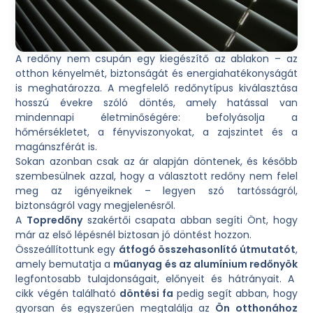
A redőny nem csupán egy kiegészítő az ablakon – az
otthon kényelmét, biztonságát és energiahatékonyságát
is meghatározza. A megfelelő redőnytípus kiválasztása
hosszú évekre szóló döntés, amely hatással van
mindennapi életminőségére: befolyásolja a
hőmérsékletet, a fényviszonyokat, a zajszintet és a
magánszférát is.
Sokan azonban csak az ár alapján döntenek, és később
szembesülnek azzal, hogy a választott redőny nem felel
meg az igényeiknek – legyen szó tartósságról,
biztonságról vagy megjelenésről.
A
Topredőny
szakértői csapata abban segíti Önt, hogy
már az első lépésnél biztosan jó döntést hozzon.
Összeállítottunk egy
átfogó összehasonlító útmutatót
,
amely bemutatja a
műanyag és az alumínium redőnyök
legfontosabb tulajdonságait, előnyeit és hátrányait. A
cikk végén található
döntési fa
pedig segít abban, hogy
gyorsan és egyszerűen megtalálja az
Ön otthonához