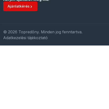
Ajánlatkérés
© 2026 Topredőny. Minden jog fenntartva.
Adatkezelési tájékoztató