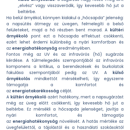
„elvész” vagy visszaverődik, így kevesebb hő jut a
beltérbe.
Ha belül árnyékol, könnyen kialakul a „hőcsapda” jelenség:
a napsütés átmegy az üvegen, felmelegíti a belső
felületeket, majd a hő részben bent marad. A
kültéri
árnyékoló
pont ezt a hőcsapda effektust csökkenti,
ezért lehet érdemi különbség a nyári komfortban és
az
energiahatékonyság
eredményében.
Fontos még az UV és az infravörös (hő) sugárzás
kérdése. A túlmelegedés szempontjából az infravörös
komponens a kritikus, a berendezések és burkolatok
fakulása szempontjából pedig az UV. A
külső
árnyékolás
mindkettőt mérsékelheti, így egyszerre
támogatja a komfortot és
az
energiatakarékosság
célját.
A
kültéri árnyékoló
azért hatékony, mert a napsugárzást
még az üveg előtt csökkenti, így kevesebb hő jut a
beltérbe. Ez mérsékli a hőcsapda jelenséget, javítja a
nyári komfortot, és támogatja
az
energiahatékonyság
növelését. A hatás mértéke az
üvegfelülettől, a tájolástól és a használati szokásoktól