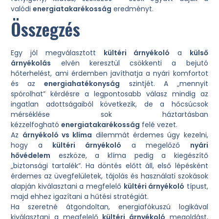
valódi
energiatakarékosság
eredményt.
Összegzés
Egy jól megválasztott
kültéri árnyékoló
a
külső
árnyékolás
elvén keresztül csökkenti a bejutó
hőterhelést, ami érdemben javíthatja a nyári komfortot
és az
energiahatékonyság
szintjét. A „mennyit
spórolhat” kérdésre a legpontosabb válasz mindig az
ingatlan adottságaiból következik, de a hőcsúcsok
mérséklése sok háztartásban
kézzelfogható
energiatakarékosság
felé vezet.
Az
árnyékoló vs klíma
dilemmát érdemes úgy kezelni,
hogy a
kültéri árnyékoló
a megelőző
nyári
hővédelem
eszköze, a klíma pedig a kiegészítő
„biztonsági tartalék”. Ha döntés előtt áll, első lépésként
érdemes az üvegfelületek, tájolás és használati szokások
alapján kiválasztani a megfelelő
kültéri árnyékoló
típust,
majd ehhez igazítani a hűtési stratégiát.
Ha szeretné átgondoltan, energiafókuszú logikával
kiválasztani a megfelelő
kültéri árnyékoló
megoldást,