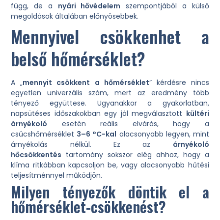
függ, de a
nyári hővédelem
szempontjából a külső
megoldások általában előnyösebbek.
Mennyivel csökkenhet a
belső hőmérséklet?
A „
mennyit csökkent a hőmérséklet
” kérdésre nincs
egyetlen univerzális szám, mert az eredmény több
tényező együttese. Ugyanakkor a gyakorlatban,
napsütéses időszakokban egy jól megválasztott
kültéri
árnyékoló
esetén reális elvárás, hogy a
csúcshőmérséklet
3–6 °C-kal
alacsonyabb legyen, mint
árnyékolás nélkül. Ez az
árnyékoló
hőcsökkentés
tartomány sokszor elég ahhoz, hogy a
klíma ritkábban kapcsoljon be, vagy alacsonyabb hűtési
teljesítménnyel működjön.
Milyen tényezők döntik el a
hőmérséklet-csökkenést?