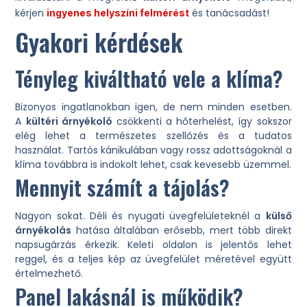
kérjen
és tanácsadást!
ingyenes helyszíni felmérést
Gyakori kérdések
Tényleg kiváltható vele a klíma?
Bizonyos ingatlanokban igen, de nem minden esetben.
A
kültéri árnyékoló
csökkenti a hőterhelést, így sokszor
elég lehet a természetes szellőzés és a tudatos
használat. Tartós kánikulában vagy rossz adottságoknál a
klíma továbbra is indokolt lehet, csak kevesebb üzemmel.
Mennyit számít a tájolás?
Nagyon sokat. Déli és nyugati üvegfelületeknél a
külső
árnyékolás
hatása általában erősebb, mert több direkt
napsugárzás érkezik. Keleti oldalon is jelentős lehet
reggel, és a teljes kép az üvegfelület méretével együtt
értelmezhető.
Panel lakásnál is működik?