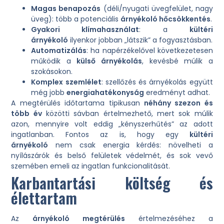
Magas benapozás
(déli/nyugati üvegfelület, nagy
üveg): több a potenciális
árnyékoló hőcsökkentés
.
Gyakori klímahasználat
: a
kültéri
árnyékoló
ilyenkor jobban „látszik” a fogyasztásban.
Automatizálás
: ha napérzékelővel következetesen
működik a
külső árnyékolás
, kevésbé múlik a
szokásokon.
Komplex szemlélet
: szellőzés és árnyékolás együtt
még jobb
energiahatékonyság
eredményt adhat.
A megtérülés időtartama tipikusan
néhány szezon és
több év
közötti sávban értelmezhető, mert sok múlik
azon, mennyire volt eddig „kényszerhűtés” az adott
ingatlanban. Fontos az is, hogy egy
kültéri
árnyékoló
nem csak energia kérdés: növelheti a
nyílászárók és belső felületek védelmét, és sok vevő
szemében emeli az ingatlan funkcionalitását.
Karbantartási költség és
élettartam
Az
árnyékoló megtérülés
értelmezéséhez a