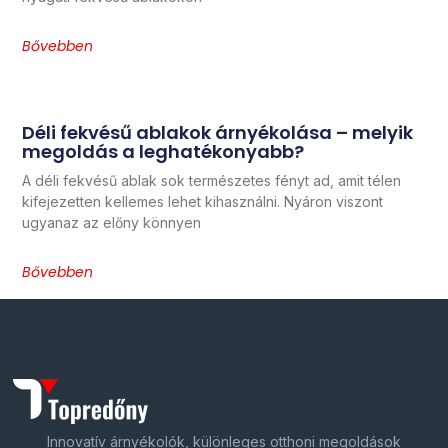
Bővebben
Déli fekvésű ablakok árnyékolása – melyik
megoldás a leghatékonyabb?
A déli fekvésű ablak sok természetes fényt ad, amit télen
kifejezetten kellemes lehet kihasználni. Nyáron viszont
ugyanaz az előny könnyen
Bővebben
Innovatív árnyékolók, különleges otthoni megoldások