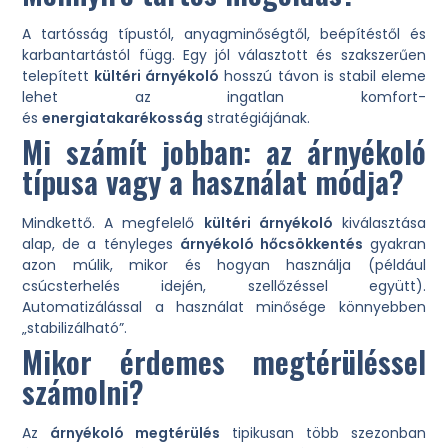
A tartósság típustól, anyagminőségtől, beépítéstől és
karbantartástól függ. Egy jól választott és szakszerűen
telepített
kültéri árnyékoló
hosszú távon is stabil eleme
lehet az ingatlan komfort-
és
energiatakarékosság
stratégiájának.
Mi számít jobban: az árnyékoló
típusa vagy a használat módja?
Mindkettő. A megfelelő
kültéri árnyékoló
kiválasztása
alap, de a tényleges
árnyékoló hőcsökkentés
gyakran
azon múlik, mikor és hogyan használja (például
csúcsterhelés idején, szellőzéssel együtt).
Automatizálással a használat minősége könnyebben
„stabilizálható”.
Mikor érdemes megtérüléssel
számolni?
Az
árnyékoló megtérülés
tipikusan több szezonban