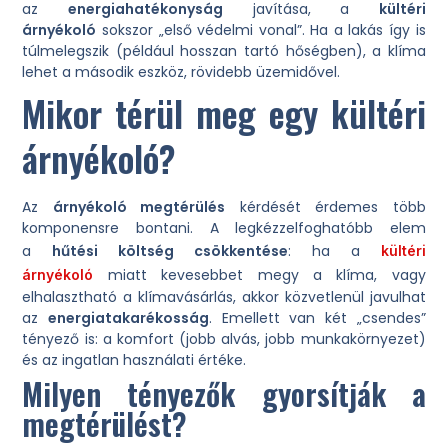
az
energiahatékonyság
javítása, a
kültéri
árnyékoló
sokszor „első védelmi vonal”. Ha a lakás így is
túlmelegszik (például hosszan tartó hőségben), a klíma
lehet a második eszköz, rövidebb üzemidővel.
Mikor térül meg egy kültéri
árnyékoló?
Az
árnyékoló megtérülés
kérdését érdemes több
komponensre bontani. A legkézzelfoghatóbb elem
a
hűtési költség csökkentése
: ha a
kültéri
miatt kevesebbet megy a klíma, vagy
árnyékoló
elhalasztható a klímavásárlás, akkor közvetlenül javulhat
az
energiatakarékosság
. Emellett van két „csendes”
tényező is: a komfort (jobb alvás, jobb munkakörnyezet)
és az ingatlan használati értéke.
Milyen tényezők gyorsítják a
megtérülést?