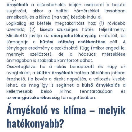
árnyékoló
a csúcsterhelés idején csökkenti a bejutó
sugárzást, akkor a beltéri hőmérséklet lassabban
emelkedik, és a klíma (ha van) később indul el.
Logikailag ez kétféle megtakarítást hoz: (1) rövidebb
üzemidő, (2) kisebb szükséges hűtési teljesítmény.
Mindkettő javítja az
energiahatékonyság
mutatóit, és
támogatja a
hűtési költség csökkentése
célt. A
tényleges eredmény a szokásoktól függ (mikor engedi le,
mennyit szellőztet), de a hőcsúcs mérséklése
önmagában is stabilabb komfortot adhat.
Összefoglalva: ha a lakás benapozott és nagy az
üvegfelület, a
kültéri árnyékoló
hatása általában jobban
érezhető. Ha kevés a direkt napsütés, a változás kisebb
lehet, de még így is segíthet a
külső árnyékolás
a
kellemesebb belső klíma fenntartásában és
az
energiatakarékosság
támogatásában.
Árnyékoló vs klíma – melyik
hatékonyabb?