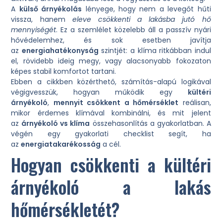
A
külső árnyékolás
lényege, hogy nem a levegőt hűti
vissza, hanem
eleve csökkenti a lakásba jutó hő
mennyiségét
. Ez a szemlélet közelebb áll a passzív nyári
hővédelemhez, és sok esetben javítja
az
energiahatékonyság
szintjét: a klíma ritkábban indul
el, rövidebb ideig megy, vagy alacsonyabb fokozaton
képes stabil komfortot tartani.
Ebben a cikkben közérthető, számítás-alapú logikával
végigvesszük, hogyan működik egy
kültéri
árnyékoló
,
mennyit csökkent a hőmérséklet
reálisan,
mikor érdemes klímával kombinálni, és mit jelent
az
árnyékoló vs klíma
összehasonlítás a gyakorlatban. A
végén egy gyakorlati checklist segít, ha
az
energiatakarékosság
a cél.
Hogyan csökkenti a kültéri
árnyékoló a lakás
hőmérsékletét?