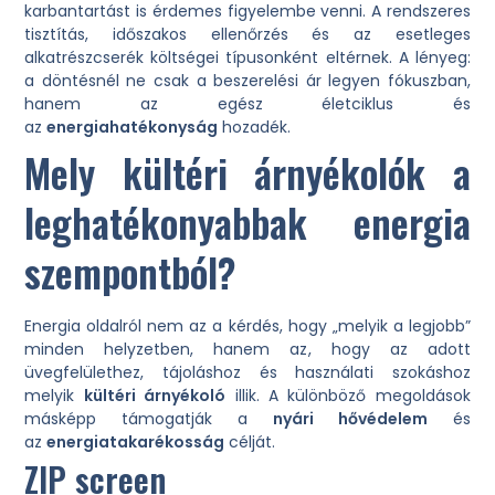
karbantartást is érdemes figyelembe venni. A rendszeres
tisztítás, időszakos ellenőrzés és az esetleges
alkatrészcserék költségei típusonként eltérnek. A lényeg:
a döntésnél ne csak a beszerelési ár legyen fókuszban,
hanem az egész életciklus és
az
energiahatékonyság
hozadék.
Mely kültéri árnyékolók a
leghatékonyabbak energia
szempontból?
Energia oldalról nem az a kérdés, hogy „melyik a legjobb”
minden helyzetben, hanem az, hogy az adott
üvegfelülethez, tájoláshoz és használati szokáshoz
melyik
kültéri árnyékoló
illik. A különböző megoldások
másképp támogatják a
nyári hővédelem
és
az
energiatakarékosság
célját.
ZIP screen