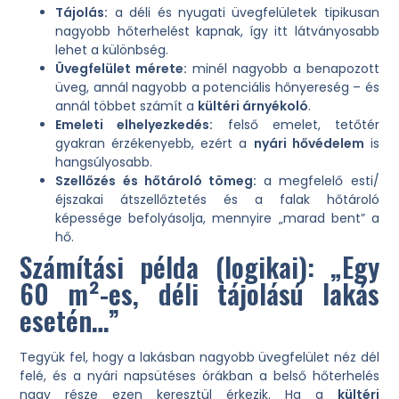
Tájolás:
a déli és nyugati üvegfelületek tipikusan
nagyobb hőterhelést kapnak, így itt látványosabb
lehet a különbség.
Üvegfelület mérete:
minél nagyobb a benapozott
üveg, annál nagyobb a potenciális hőnyereség – és
annál többet számít a
kültéri árnyékoló
.
Emeleti elhelyezkedés:
felső emelet, tetőtér
gyakran érzékenyebb, ezért a
nyári hővédelem
is
hangsúlyosabb.
Szellőzés és hőtároló tömeg:
a megfelelő esti/
éjszakai átszellőztetés és a falak hőtároló
képessége befolyásolja, mennyire „marad bent” a
hő.
Számítási példa (logikai): „Egy
60 m²-es, déli tájolású lakás
esetén…”
Tegyük fel, hogy a lakásban nagyobb üvegfelület néz dél
felé, és a nyári napsütéses órákban a belső hőterhelés
nagy része ezen keresztül érkezik. Ha a
kültéri