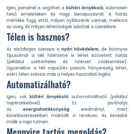
Igen, panelnél is segíthet a
kültéri árnyékoló
, különösen
felső emeleteken és nagy benapozásnál. A hatás
mértéke függ attól, milyen nyílászárók vannak, mekkora
az üveg, és milyen lehetőségek adottak a szerelésre.
Télen is hasznos?
Az elsődleges szerepe a
nyári hővédelem
, de bizonyos
típusoknál a téli hőérzetre is lehet közvetett hatás
(például szélterhelés és hőérzet csökkentése).
Ugyanakkor a téli napsütés passzív hőnyereség lehet,
ezért télen sokszor más a helyes használati logika.
Automatizálható?
Igen, sok
kültéri árnyékoló
automatizálható (például
napérzékelővel). Ez javíthatja
az
energiahatékonyság
eredményt, mert
következetesebben működik a rendszer, és kevésbé
múlik a napi rutinen.
Mennyire tartós megoldás?