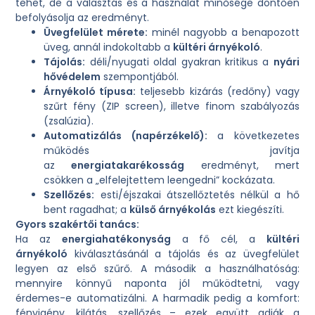
tehet, de a választás és a használat minősége döntően
befolyásolja az eredményt.
Üvegfelület mérete:
minél nagyobb a benapozott
üveg, annál indokoltabb a
kültéri árnyékoló
.
Tájolás:
déli/nyugati oldal gyakran kritikus a
nyári
hővédelem
szempontjából.
Árnyékoló típusa:
teljesebb kizárás (redőny) vagy
szűrt fény (ZIP screen), illetve finom szabályozás
(zsalúzia).
Automatizálás (napérzékelő):
a következetes
működés javítja
az
energiatakarékosság
eredményt, mert
csökken a „elfelejtettem leengedni” kockázata.
Szellőzés:
esti/éjszakai átszellőztetés nélkül a hő
bent ragadhat; a
külső árnyékolás
ezt kiegészíti.
Gyors szakértői tanács:
Ha az
energiahatékonyság
a fő cél, a
kültéri
árnyékoló
kiválasztásánál a tájolás és az üvegfelület
legyen az első szűrő. A második a használhatóság:
mennyire könnyű naponta jól működtetni, vagy
érdemes-e automatizálni. A harmadik pedig a komfort:
fényigény, kilátás, szellőzés – ezek együtt adják a