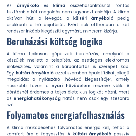
Az
árnyékoló vs klíma
összehasonlításnál fontos
tisztázni: a két megoldás nem ugyanazt csinálja. A klíma
aktívan hűti a levegőt, a
kültéri árnyékoló
pedig
csökkenti a hő bejutását. Ezért sok otthonban a két
rendszer inkább kiegészíti egymást, mintsem kizárja.
Beruházási költség logika
A klíma tipikusan gépészeti beruházás, amelynél a
készülék mellett a telepítés, az esetleges elektromos
előkészítés, valamint a karbantartás is szerepet kap.
Egy
kültéri árnyékoló
ezzel szemben épületfizikai jellegű
megoldás: a nyílászáró „hővédő kiegészítője”, amely
hosszabb távon a
nyári hővédelem
részévé válik. A
döntésnél érdemes a teljes életciklus logikát nézni, mert
az
energiahatékonyság
hatás nem csak egy szezonra
szól.
Folyamatos energiafelhasználás
A klíma működéséhez folyamatos energia kell, tehát a
komfort ára a fogyasztás. A
kültéri árnyékoló
passzív