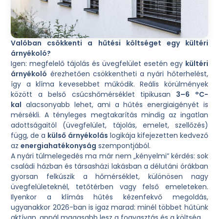
Valóban csökkenti a hűtési költséget egy kültéri
árnyékoló?
Igen: megfelelő tájolás és üvegfelület esetén egy
kültéri
árnyékoló
érezhetően csökkentheti a nyári hőterhelést,
így a klíma kevesebbet működik. Reális körülmények
között a belső csúcshőmérséklet tipikusan
3–6 °C-
kal
alacsonyabb lehet, ami a hűtés energiaigényét is
mérsékli. A tényleges megtakarítás mindig az ingatlan
adottságaitól (üvegfelület, tájolás, emelet, szellőzés)
függ, de a
külső árnyékolás
logikája kifejezetten kedvező
az
energiahatékonyság
szempontjából.
A nyári túlmelegedés ma már nem „kényelmi” kérdés: sok
családi házban és társasházi lakásban a délutáni órákban
gyorsan felkúszik a hőmérséklet, különösen nagy
üvegfelületeknél, tetőtérben vagy felső emeleteken.
Ilyenkor a klímás hűtés kézenfekvő megoldás,
ugyanakkor 2026-ban is igaz marad: minél többet hűtünk
aktívan, annál magasabb lesz a fogyasztás és a költség.