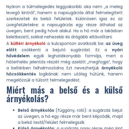
Nyáron a túlmelegedés leggyakoribb oka nem „a meleg
levegő kintről”, hanem a napsugárzás által felmelegített
szerkezetek és belső felületek. Különösen igaz ez az
üvegfelületekre: a napsugárzás egy része áthalad az
üvegen, bent pedig hővé alakul. Ha a hő már a lakásban
keletkezett, sokkal nehezebb és drágább eltávolítani.
A
a kulcsponton avatkozik be:
az üveg
kültéri árnyékoló
előtt
csökkenti a bejutó sugárzást. Ez a
nyári
hővédelem
egyik leghatékonyabb formája, mert a
hőterhelés jelentős részét még azelőtt „megfogja”, hogy
a beltérben felhalmozódna. Ezt nevezhetjük
árnyékoló
hőcsökkentés
logikának: nem utólag hűtünk, hanem
megelőzzük a túlzott felmelegedést.
Miért más a belső és a külső
árnyékolás?
Belső árnyékolás
(függöny, roló): a sugárzás bejut
az üvegen, a hő egy része már bent képződik, majd
a belső textil/felület felmelegszik.
Külső árnyékolás
: a sugárzás nagy része még kint