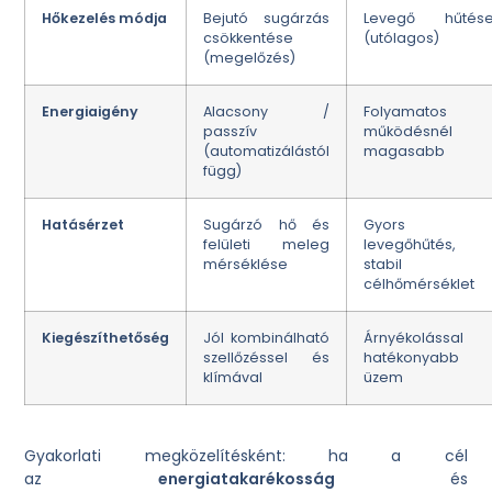
Hőkezelés módja
Bejutó sugárzás
Levegő hűtés
csökkentése
(utólagos)
(megelőzés)
Energiaigény
Alacsony /
Folyamatos
passzív
működésnél
(automatizálástól
magasabb
függ)
Hatásérzet
Sugárzó hő és
Gyors
felületi meleg
levegőhűtés,
mérséklése
stabil
célhőmérséklet
Kiegészíthetőség
Jól kombinálható
Árnyékolással
szellőzéssel és
hatékonyabb
klímával
üzem
Gyakorlati megközelítésként: ha a cél
az
energiatakarékosság
és