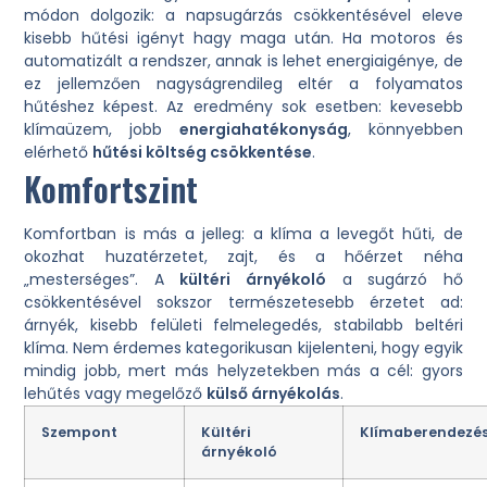
módon dolgozik: a napsugárzás csökkentésével eleve
kisebb hűtési igényt hagy maga után. Ha motoros és
automatizált a rendszer, annak is lehet energiaigénye, de
ez jellemzően nagyságrendileg eltér a folyamatos
hűtéshez képest. Az eredmény sok esetben: kevesebb
klímaüzem, jobb
energiahatékonyság
, könnyebben
elérhető
hűtési költség csökkentése
.
Komfortszint
Komfortban is más a jelleg: a klíma a levegőt hűti, de
okozhat huzatérzetet, zajt, és a hőérzet néha
„mesterséges”. A
kültéri árnyékoló
a sugárzó hő
csökkentésével sokszor természetesebb érzetet ad:
árnyék, kisebb felületi felmelegedés, stabilabb beltéri
klíma. Nem érdemes kategorikusan kijelenteni, hogy egyik
mindig jobb, mert más helyzetekben más a cél: gyors
lehűtés vagy megelőző
külső árnyékolás
.
Szempont
Kültéri
Klímaberendezé
árnyékoló