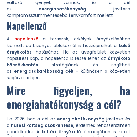
változó igények vannak, és a cél
az
energiahatékonyság
javítása
kompromisszummentesebb fénykomfort mellett.
Napellenző
A
a teraszok, erkélyek árnyékolásában
napellenző
kiemelt, de bizonyos ablakoknál is hozzájárulhat a
külső
árnyékolás
hatásához. Ha az üvegfelület közvetlen
napsütést kap, a napellenző is része lehet az
árnyékoló
hőcsökkentés
stratégiának, és segítheti
az
energiatakarékosság
célt – különösen a közvetlen
sugárzás idején.
Mire figyeljen, ha
energiahatékonyság a cél?
Ha 2026-ban a cél az
energiahatékonyság
javítása és
a
hűtési költség csökkentése
, érdemes rendszerszinten
gondolkodni. A
kültéri árnyékoló
önmagában is sokat