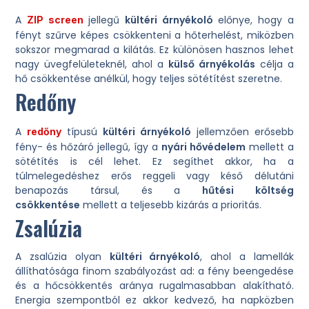
A
jellegű
kültéri árnyékoló
előnye, hogy a
ZIP screen
fényt szűrve képes csökkenteni a hőterhelést, miközben
sokszor megmarad a kilátás. Ez különösen hasznos lehet
nagy üvegfelületeknél, ahol a
külső árnyékolás
célja a
hő csökkentése anélkül, hogy teljes sötétítést szeretne.
Redőny
A
típusú
kültéri árnyékoló
jellemzően erősebb
redőny
fény- és hőzáró jellegű, így a
nyári hővédelem
mellett a
sötétítés is cél lehet. Ez segíthet akkor, ha a
túlmelegedéshez erős reggeli vagy késő délutáni
benapozás társul, és a
hűtési költség
csökkentése
mellett a teljesebb kizárás a prioritás.
Zsalúzia
A zsalúzia olyan
kültéri árnyékoló
, ahol a lamellák
állíthatósága finom szabályozást ad: a fény beengedése
és a hőcsökkentés aránya rugalmasabban alakítható.
Energia szempontból ez akkor kedvező, ha napközben