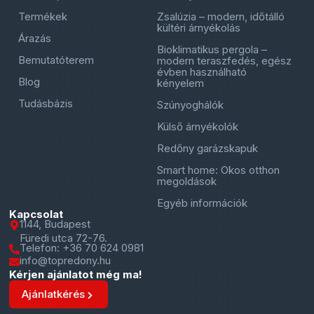
Termékek
Zsalúzia – modern, időtálló
kültéri árnyékolás
Árazás
Bioklimatikus pergola –
Bemutatóterem
modern teraszfedés, egész
évben használható
Blog
kényelem
Tudásbázis
Szúnyoghálók
Külső árnyékolók
Redőny garázskapuk
Smart home: Okos otthon
megoldások
Egyéb információk
Kapcsolat
1144, Budapest
Füredi utca 72-76.
Telefon: +36 70 624 0981
info@topredony.hu
Kérjen ajánlatot még ma!
Ajánlatkérés