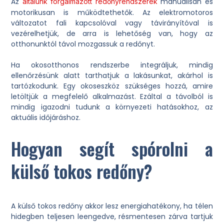
Az
manuálisan és
általunk forgalmazott redőnyrendszerek
motorikusan is működtethetők. Az elektromotoros
változatot fali kapcsolóval vagy távirányítóval is
vezérelhetjük, de arra is lehetőség van, hogy az
otthonunktól távol mozgassuk a redőnyt.
Ha okosotthonos rendszerbe integráljuk, mindig
ellenőrzésünk alatt tarthatjuk a lakásunkat, akárhol is
tartózkodunk. Egy okoseszköz szükséges hozzá, amire
letöltjük a megfelelő alkalmazást. Ezáltal a távolból is
mindig igazodni tudunk a környezeti hatásokhoz, az
aktuális időjáráshoz.
Hogyan segít spórolni a
külső tokos redőny?
A külső tokos redőny akkor lesz energiahatékony, ha télen
hidegben teljesen leengedve, résmentesen zárva tartjuk