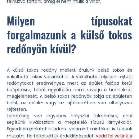
felhúzva tartani, amíg el nem múlik a vihar.
Milyen típusokat
forgalmazunk a külső tokos
redőnyön kívül?
A külső tokos redőny mellett árulunk belső tokos és
vakolható tokos verziókat is. A vakolható teljesen rejtett
redőnytokot eredményez, mert az épület falába kerül
beépítésre, tehát egyáltalán nem zavarja a homlokzat
megjelenését. A belső tokos redőnyök tokja az épületen
belül, az ablak- vagy az ajtókeretben van elhelyezve
rejtetten.
Lehetőség van ingyenes helyszíni felmérésre, ahol
segítünk kiválasztani a megfelelő típusú árnyékolót.
Egyedi árajánlatot is adunk, valamint mintákat is tudunk
mutatni. Ha felkeltettük érdeklődésedet,
vedd fel velünk a