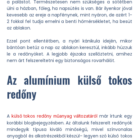
a palástot. Természetesen nem szükséges a sötétben
ülni a házban, főleg, ha napsütés is van. Bár ilyenkor jóval
kevesebb az ereje a napfénynek, mint nyáron, de azért 1-
2 fokkal fel tudja emelni a benti hőmérsékletet, ha besüt
az ablakon.
Ezzel pont ellentétben, a nyári kánikula idején, mikor
bántóan betűz a nap az ablakon keresztül, inkább húzzuk
le a redőnyöket. A legjobb éjszaka szellőztetni, amihez
nem árt felszereltetni egy biztonságos rovarhálót.
Az alumínium külső tokos
redőny
A
már írtunk egy
külső tokos redőny műanyag változatáról
korábbi blogbejegyzésben. Az általunk felszerelt redőnyök
mindegyik típusa kiváló minőségű, mivel színvonalas
anyagból és alkatrészekből készül– legyen szó külső tokos