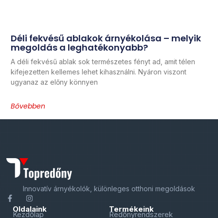
Déli fekvésű ablakok árnyékolása – melyik
megoldás a leghatékonyabb?
A déli fekvésű ablak sok természetes fényt ad, amit télen
kifejezetten kellemes lehet kihasználni. Nyáron viszont
ugyanaz az előny könnyen
Bővebben
Innovatív árnyékolók, különleges otthoni megoldások
Oldalaink
Termékeink
Kezdőlap
Redőnyrendszerek