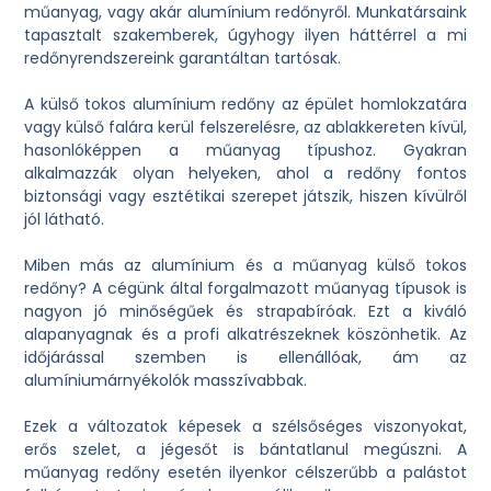
műanyag, vagy akár alumínium redőnyről. Munkatársaink
tapasztalt szakemberek, úgyhogy ilyen háttérrel a mi
redőnyrendszereink garantáltan tartósak.
A külső tokos alumínium redőny az épület homlokzatára
vagy külső falára kerül felszerelésre, az ablakkereten kívül,
hasonlóképpen a műanyag típushoz. Gyakran
alkalmazzák olyan helyeken, ahol a redőny fontos
biztonsági vagy esztétikai szerepet játszik, hiszen kívülről
jól látható.
Miben más az alumínium és a műanyag külső tokos
redőny? A cégünk által forgalmazott műanyag típusok is
nagyon jó minőségűek és strapabíróak. Ezt a kiváló
alapanyagnak és a profi alkatrészeknek köszönhetik. Az
időjárással szemben is ellenállóak, ám az
alumíniumárnyékolók masszívabbak.
Ezek a változatok képesek a szélsőséges viszonyokat,
erős szelet, a jégesőt is bántatlanul megúszni. A
műanyag redőny esetén ilyenkor célszerűbb a palástot