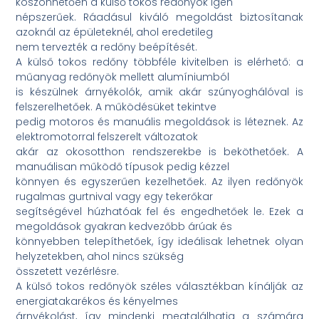
köszönhetően a külső tokos redőnyök igen
népszerűek. Ráadásul kiváló megoldást biztosítanak
azoknál az épületeknél, ahol eredetileg
nem tervezték a redőny beépítését.
A külső tokos redőny többféle kivitelben is elérhető: a
műanyag redőnyök mellett alumíniumból
is készülnek árnyékolók, amik akár szúnyoghálóval is
felszerelhetőek. A működésüket tekintve
pedig motoros és manuális megoldások is léteznek. Az
elektromotorral felszerelt változatok
akár az okosotthon rendszerekbe is beköthetőek. A
manuálisan működő típusok pedig kézzel
könnyen és egyszerűen kezelhetőek. Az ilyen redőnyök
rugalmas gurtnival vagy egy tekerőkar
segítségével húzhatóak fel és engedhetőek le. Ezek a
megoldások gyakran kedvezőbb árúak és
könnyebben telepíthetőek, így ideálisak lehetnek olyan
helyzetekben, ahol nincs szükség
összetett vezérlésre.
A külső tokos redőnyök széles választékban kínálják az
energiatakarékos és kényelmes
árnyékolást, így mindenki megtalálhatja a számára