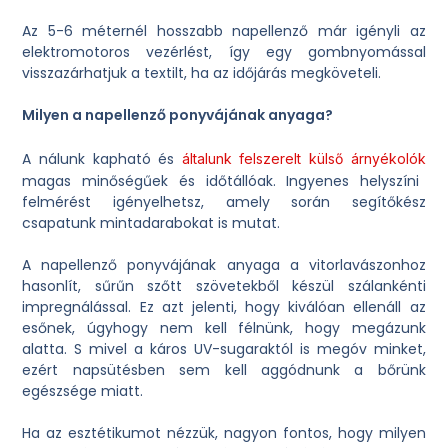
Az 5-6 méternél hosszabb napellenző már igényli az
elektromotoros vezérlést, így egy gombnyomással
visszazárhatjuk a textilt, ha az időjárás megköveteli.
Milyen a napellenző ponyvájának anyaga?
A nálunk kapható és
általunk felszerelt külső árnyékolók
magas minőségűek és időtállóak. Ingyenes helyszíni
felmérést igényelhetsz, amely során segítőkész
csapatunk mintadarabokat is mutat.
A napellenző ponyvájának anyaga a vitorlavászonhoz
hasonlít, sűrűn szőtt szövetekből készül szálankénti
impregnálással. Ez azt jelenti, hogy kiválóan ellenáll az
esőnek, úgyhogy nem kell félnünk, hogy megázunk
alatta. S mivel a káros UV-sugaraktól is megóv minket,
ezért napsütésben sem kell aggódnunk a bőrünk
egészsége miatt.
Ha az esztétikumot nézzük, nagyon fontos, hogy milyen