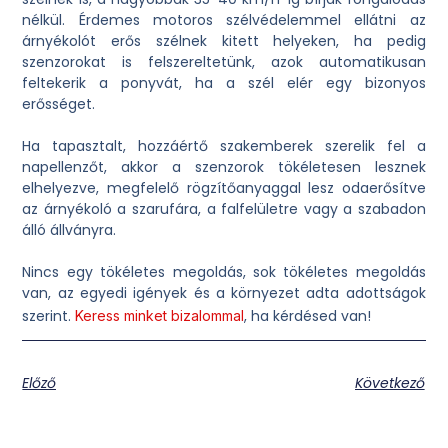
nélkül. Érdemes motoros szélvédelemmel ellátni az
árnyékolót erős szélnek kitett helyeken, ha pedig
szenzorokat is felszereltetünk, azok automatikusan
feltekerik a ponyvát, ha a szél elér egy bizonyos
erősséget.
Ha tapasztalt, hozzáértő szakemberek szerelik fel a
napellenzőt, akkor a szenzorok tökéletesen lesznek
elhelyezve, megfelelő rögzítőanyaggal lesz odaerősítve
az árnyékoló a szarufára, a falfelületre vagy a szabadon
álló állványra.
Nincs egy tökéletes megoldás, sok tökéletes megoldás
van, az egyedi igények és a környezet adta adottságok
szerint.
, ha kérdésed van!
Keress minket bizalommal
Előző
Következő