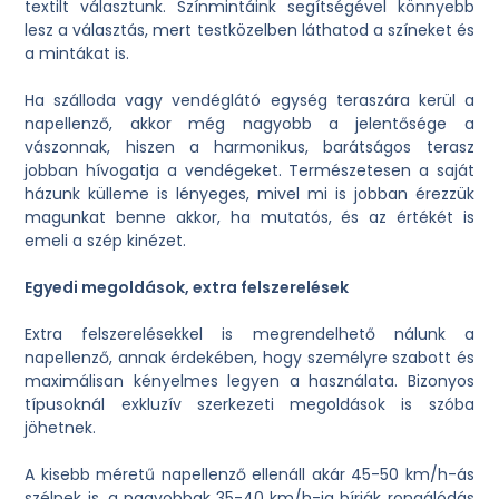
textilt választunk. Színmintáink segítségével könnyebb
lesz a választás, mert testközelben láthatod a színeket és
a mintákat is.
Ha szálloda vagy vendéglátó egység teraszára kerül a
napellenző, akkor még nagyobb a jelentősége a
vászonnak, hiszen a harmonikus, barátságos terasz
jobban hívogatja a vendégeket. Természetesen a saját
házunk külleme is lényeges, mivel mi is jobban érezzük
magunkat benne akkor, ha mutatós, és az értékét is
emeli a szép kinézet.
Egyedi megoldások, extra felszerelések
Extra felszerelésekkel is megrendelhető nálunk a
napellenző, annak érdekében, hogy személyre szabott és
maximálisan kényelmes legyen a használata. Bizonyos
típusoknál exkluzív szerkezeti megoldások is szóba
jöhetnek.
A kisebb méretű napellenző ellenáll akár 45-50 km/h-ás
szélnek is, a nagyobbak 35-40 km/h-ig bírják rongálódás