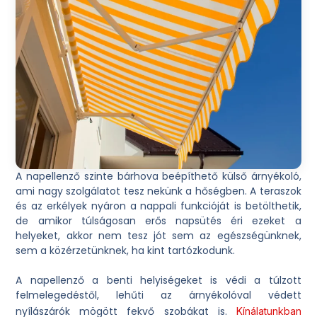
A napellenző szinte bárhova beépíthető külső árnyékoló,
ami nagy szolgálatot tesz nekünk a hőségben. A teraszok
és az erkélyek nyáron a nappali funkcióját is betölthetik,
de amikor túlságosan erős napsütés éri ezeket a
helyeket, akkor nem tesz jót sem az egészségünknek,
sem a közérzetünknek, ha kint tartózkodunk.
A napellenző a benti helyiségeket is védi a túlzott
felmelegedéstől, lehűti az árnyékolóval védett
nyílászárók mögött fekvő szobákat is.
Kínálatunkban